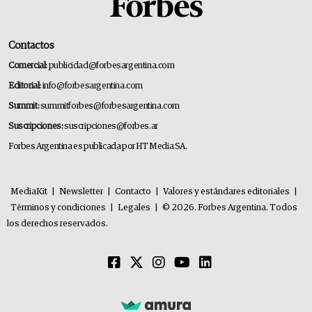
Contactos
Comercial:
publicidad@forbesargentina.com
Editorial:
info@forbesargentina.com
Summit:
summitforbes@forbesargentina.com
Suscripciones:
suscripciones@forbes.ar
Forbes Argentina es publicada por HT Media SA.
MediaKit
|
Newsletter
|
Contacto
|
Valores y estándares editoriales
|
Términos y condiciones
|
Legales
|
© 2026. Forbes Argentina. Todos
los derechos reservados.