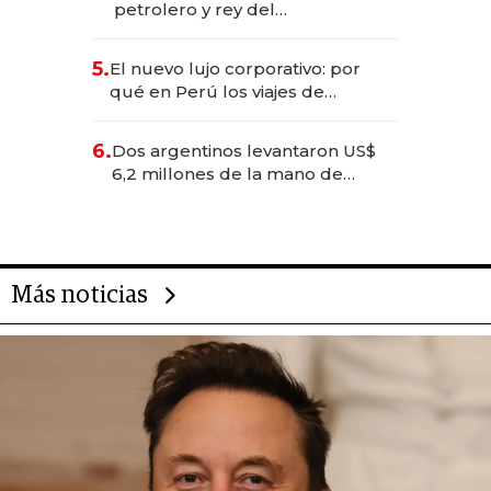
petrolero y rey del
entretenimiento que va por la
licitación de Tecnópolis junto a
5.
El nuevo lujo corporativo: por
Fénix
qué en Perú los viajes de
negocios dejan de ser reuniones
para convertirse en experiencias
6.
Dos argentinos levantaron US$
transformadoras
6,2 millones de la mano de
Rauch, Englebienne y Woloski
Más noticias