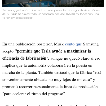
Samsung ya había informado en una presentación regulatoria en Corea
del Sur que había cerrado un contrato por US$ 16.500 millones con una
"gran empresa global".
En una publicación posterior, Musk
contó que
Samsung
"permitir que Tesla ayude a maximizar la
aceptó
eficiencia de fabricación
", aunque no quedó claro si eso
implica que la automotriz colaborará en la puesta en
marcha de la planta. También destacó que la fábrica "está
convenientemente ubicada no muy lejos de mi casa" y
prometió recorrer personalmente la línea de producción
"para acelerar el ritmo del progreso".