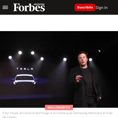
Sign In
Suscribite
MILLONARIOS
Elon Musk anunció el domingo a la noche que Samsung fabricará el chip
de intelig