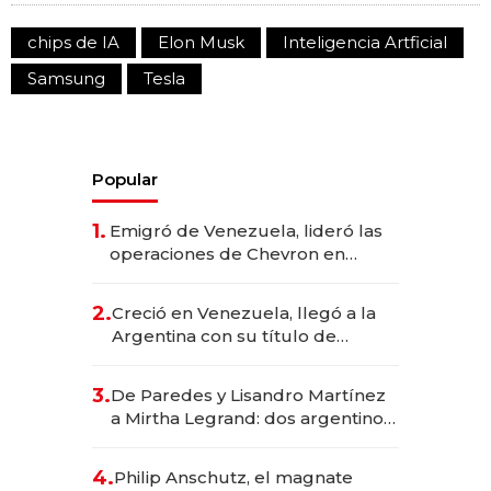
chips de IA
Elon Musk
Inteligencia Artficial
Samsung
Tesla
Popular
1.
Emigró de Venezuela, lideró las
operaciones de Chevron en
EE.UU. y hoy es la única mujer
CEO en Vaca Muerta
2.
Creció en Venezuela, llegó a la
Argentina con su título de
abogado y construyó un imperio
gastronómico que revoluciona
3.
De Paredes y Lisandro Martínez
las marcas "fast premium"
a Mirtha Legrand: dos argentinos
impulsan el negocio del wellness
deportivo y el cuidado corporal
4.
Philip Anschutz, el magnate