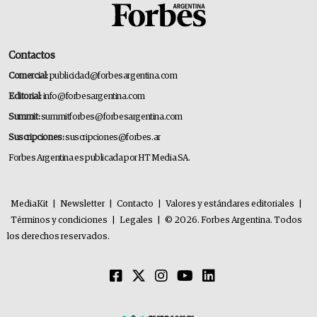
Contactos
Comercial:
publicidad@forbesargentina.com
Editorial:
info@forbesargentina.com
Summit:
summitforbes@forbesargentina.com
Suscripciones:
suscripciones@forbes.ar
Forbes Argentina es publicada por HT Media SA.
MediaKit
|
Newsletter
|
Contacto
|
Valores y estándares editoriales
|
Términos y condiciones
|
Legales
|
© 2026. Forbes Argentina. Todos
los derechos reservados.