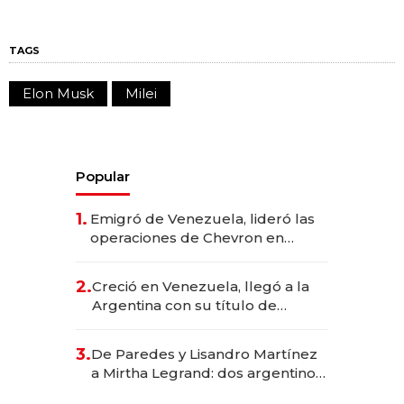
TAGS
Elon Musk
Milei
Popular
1.
Emigró de Venezuela, lideró las
operaciones de Chevron en
EE.UU. y hoy es la única mujer
CEO en Vaca Muerta
2.
Creció en Venezuela, llegó a la
Argentina con su título de
abogado y construyó un imperio
gastronómico que revoluciona
3.
De Paredes y Lisandro Martínez
las marcas "fast premium"
a Mirtha Legrand: dos argentinos
impulsan el negocio del wellness