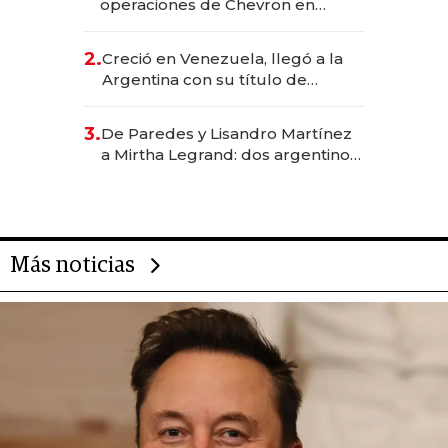
operaciones de Chevron en
EE.UU. y hoy es la única mujer
CEO en Vaca Muerta
2.
Creció en Venezuela, llegó a la
Argentina con su título de
abogado y construyó un imperio
gastronómico que revoluciona
3.
De Paredes y Lisandro Martínez
las marcas "fast premium"
a Mirtha Legrand: dos argentinos
impulsan el negocio del wellness
deportivo y el cuidado corporal
Más noticias