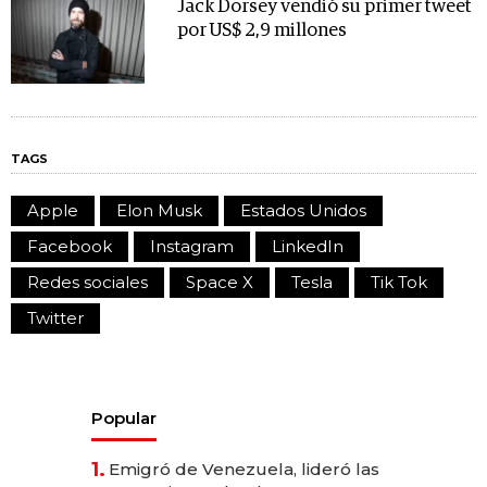
Jack Dorsey vendió su primer tweet
por US$ 2,9 millones
TAGS
Apple
Elon Musk
Estados Unidos
Facebook
Instagram
LinkedIn
Redes sociales
Space X
Tesla
Tik Tok
Twitter
Popular
1.
Emigró de Venezuela, lideró las