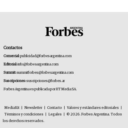
Contactos
Comercial:
publicidad@forbesargentina.com
Editorial:
info@forbesargentina.com
Summit:
summitforbes@forbesargentina.com
Suscripciones:
suscripciones@forbes.ar
Forbes Argentina es publicada por HT Media SA.
MediaKit
|
Newsletter
|
Contacto
|
Valores y estándares editoriales
|
Términos y condiciones
|
Legales
|
© 2026. Forbes Argentina. Todos
los derechos reservados.