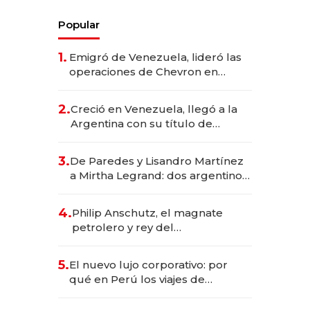
Popular
1.
Emigró de Venezuela, lideró las
operaciones de Chevron en
EE.UU. y hoy es la única mujer
CEO en Vaca Muerta
2.
Creció en Venezuela, llegó a la
Argentina con su título de
abogado y construyó un imperio
gastronómico que revoluciona
3.
De Paredes y Lisandro Martínez
las marcas "fast premium"
a Mirtha Legrand: dos argentinos
impulsan el negocio del wellness
deportivo y el cuidado corporal
4.
Philip Anschutz, el magnate
petrolero y rey del
entretenimiento que va por la
licitación de Tecnópolis junto a
5.
El nuevo lujo corporativo: por
Fénix
qué en Perú los viajes de
negocios dejan de ser reuniones
para convertirse en experiencias