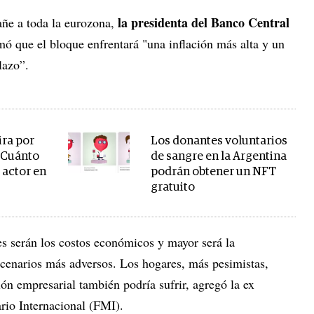
la presidenta del Banco Central
añe a toda la eurozona,
rmó que el bloque enfrentará "una inflación más alta y un
lazo”.
ira por
Los donantes voluntarios
¿Cuánto
de sangre en la Argentina
 actor en
podrán obtener un NFT
gratuito
s serán los costos económicos y mayor será la
cenarios más adversos. Los hogares, más pesimistas,
ión empresarial también podría sufrir, agregó la ex
rio Internacional (FMI).