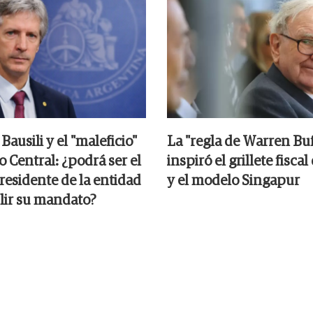
Bausili y el "maleficio"
La "regla de Warren Buf
 Central: ¿podrá ser el
inspiró el grillete fiscal
residente de la entidad
y el modelo Singapur
ir su mandato?