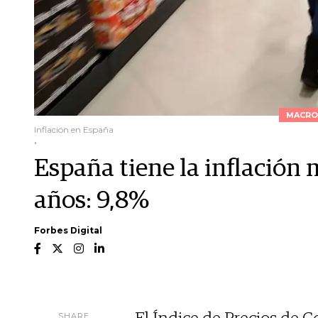
MACRO
Inflación en España
.
España tiene la inflación 
años: 9,8%
Forbes Digital
SHARE