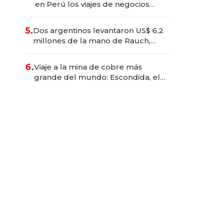
en Perú los viajes de negocios
dejan de ser reuniones para
convertirse en experiencias
5.
Dos argentinos levantaron US$ 6,2
transformadoras
millones de la mano de Rauch,
Englebienne y Woloski
6.
Viaje a la mina de cobre más
grande del mundo: Escondida, el
gigante chileno que exporta US$
14.000 millones anuales