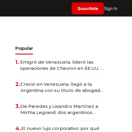
Suscribite
Sign In
Popular
1.
Emigró de Venezuela, lideró las
operaciones de Chevron en EE.UU. y
hoy es la única mujer CEO en Vaca
Muerta
2.
Creció en Venezuela, llegó a la
Argentina con su título de abogado
y construyó un imperio
gastronómico que revoluciona las
3.
De Paredes y Lisandro Martínez a
marcas "fast premium"
Mirtha Legrand: dos argentinos
impulsan el negocio del wellness
deportivo y el cuidado corporal
4.
El nuevo lujo corporativo: por qué