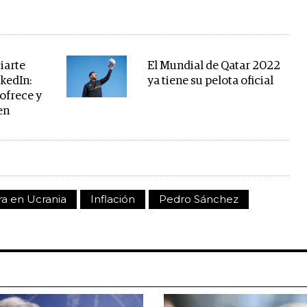
iarte
El Mundial de Qatar 2022
kedIn:
ya tiene su pelota oficial
ofrece y
en
ra en Ucrania
Inflación
Pedro Sánchez