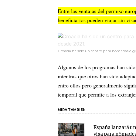
Entre las ventajas del permiso euro
beneficiarios pueden viajar sin vis
Croacia ha sido un centro para nómadas digi
Algunos de los programas han sido 
mientras que otros han sido adaptad
entre ellos pero generalmente sigu
temporal que permite a los extranje
MIRA TAMBIÉN
España lanzará u
visa para nómade