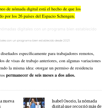
peo de nómada digital está el hecho de que los
ado por los 26 países del Espacio Schengen.
tales con un programa bien establecido desde 2021.
diseñados específicamente para trabajadores remotos,
os de visas de trabajo anteriores, con algunas variaciones
iendo la misma idea: otorgar un permiso de residencia
permanecer de seis meses a dos años.
ros
na nueva
Isabel Osorio, la nómada
s
digital que recorrió más de