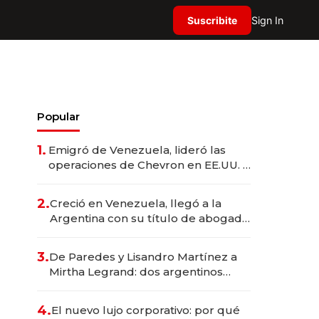
Suscribite
Sign In
Popular
1.
Emigró de Venezuela, lideró las
operaciones de Chevron en EE.UU. y
hoy es la única mujer CEO en Vaca
Muerta
2.
Creció en Venezuela, llegó a la
Argentina con su título de abogado
y construyó un imperio
gastronómico que revoluciona las
3.
De Paredes y Lisandro Martínez a
marcas "fast premium"
Mirtha Legrand: dos argentinos
impulsan el negocio del wellness
deportivo y el cuidado corporal
4.
El nuevo lujo corporativo: por qué