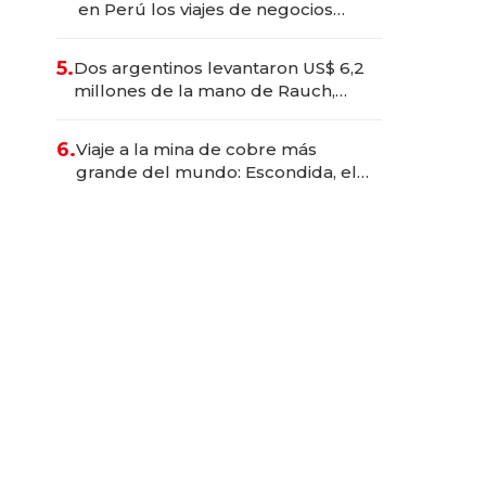
en Perú los viajes de negocios
dejan de ser reuniones para
convertirse en experiencias
5.
Dos argentinos levantaron US$ 6,2
transformadoras
millones de la mano de Rauch,
Englebienne y Woloski
6.
Viaje a la mina de cobre más
grande del mundo: Escondida, el
gigante chileno que exporta US$
14.000 millones anuales