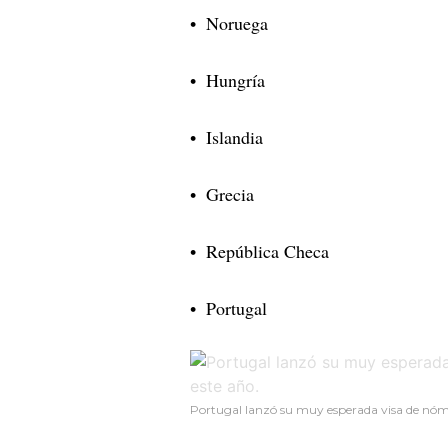
Noruega
Hungría
Islandia
Grecia
República Checa
Portugal
Portugal lanzó su muy esperada visa de nómad