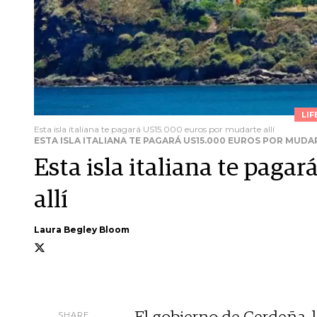
LIF
Esta isla italiana te pagará US15.000 euros por mudarte allí
ESTA ISLA ITALIANA TE PAGARÁ US15.000 EUROS POR MUDA
Esta isla italiana te paga
allí
Laura Begley Bloom
SHARE