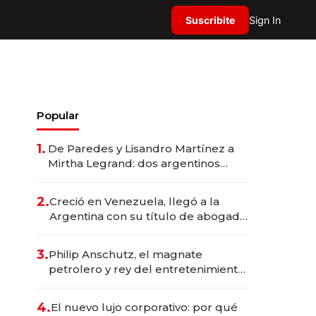
Suscribite
Sign In
Popular
1.
De Paredes y Lisandro Martínez a
Mirtha Legrand: dos argentinos
impulsan el negocio del wellness
deportivo y el cuidado corporal
2.
Creció en Venezuela, llegó a la
Argentina con su título de abogado
y construyó un imperio
gastronómico que revoluciona las
3.
Philip Anschutz, el magnate
marcas "fast premium"
petrolero y rey del entretenimiento
que va por la licitación de
Tecnópolis junto a Fénix
4.
El nuevo lujo corporativo: por qué