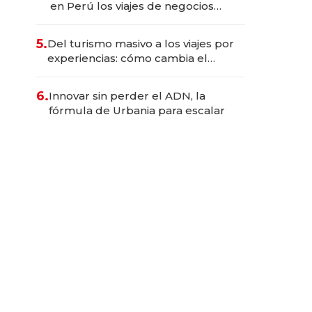
en Perú los viajes de negocios
dejan de ser reuniones para
convertirse en experiencias
5.
Del turismo masivo a los viajes por
transformadoras
experiencias: cómo cambia el
negocio de la asistencia al viajero
6.
Innovar sin perder el ADN, la
fórmula de Urbania para escalar