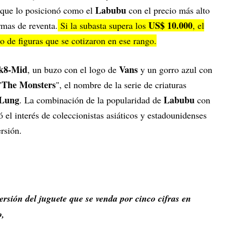
Labubu
 que lo posicionó como el
con el precio más alto
US$ 10.000
ormas de reventa.
Si la subasta supera los
, el
 de figuras que se cotizaron en ese rango.
k8-Mid
Vans
, un buzo con el logo de
y un gorro azul con
The Monsters
"
", el nombre de la serie de criaturas
 Lung
Labubu
. La combinación de la popularidad de
con
 el interés de coleccionistas asiáticos y estadounidenses
rsión.
ersión del juguete que se venda por cinco cifras en
o,