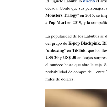
diseñó
El juguete Labubu lo
el art
década. Contó que sus personajes, q
Monsters Trilogy
" en 2015, se ins
Pop Mart
a
en 2019, y la compañía
La popularidad de los Labubus se d
K-pop Blackpink, R
del grupo de
unboxing
TikTok
"
" en
, que los ll
US$ 20
US$ 30
y
en "cajas sorpres
el muñeco hasta que abre la caja. 
probabilidad de compra de 1 entre 7
miles de dólares.