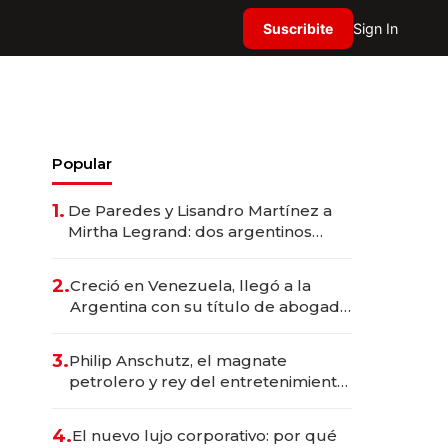
Suscribite
Sign In
Popular
1.
De Paredes y Lisandro Martínez a
Mirtha Legrand: dos argentinos
impulsan el negocio del wellness
deportivo y el cuidado corporal
2.
Creció en Venezuela, llegó a la
Argentina con su título de abogado
y construyó un imperio
gastronómico que revoluciona las
3.
Philip Anschutz, el magnate
marcas "fast premium"
petrolero y rey del entretenimiento
que va por la licitación de
Tecnópolis junto a Fénix
4.
El nuevo lujo corporativo: por qué