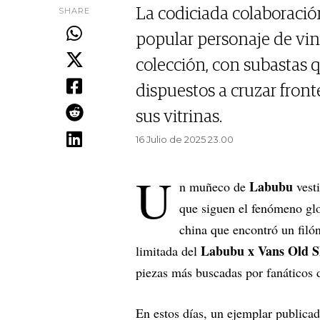
SHARE
La codiciada colaboración
popular personaje de vin
colección, con subastas q
dispuestos a cruzar fron
sus vitrinas.
16 Julio de 2025 23.00
U
Labubu
n muñeco de
vest
que siguen el fenómeno glo
china que encontró un filó
Labubu x Vans Old S
limitada del
piezas más buscadas por fanáticos d
En estos días, un ejemplar publica