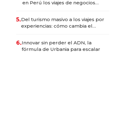
en Perú los viajes de negocios
dejan de ser reuniones para
convertirse en experiencias
5.
Del turismo masivo a los viajes por
transformadoras
experiencias: cómo cambia el
negocio de la asistencia al viajero
6.
Innovar sin perder el ADN, la
fórmula de Urbania para escalar