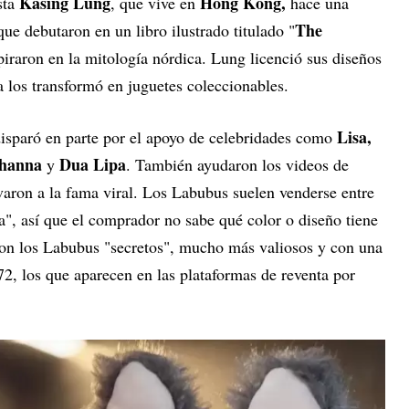
Kasing Lung
Hong Kong,
ista
, que vive en
hace una
The
ue debutaron en un libro ilustrado titulado "
piraron en la mitología nórdica. Lung licenció sus diseños
 los transformó en juguetes coleccionables.
Lisa,
isparó en parte por el apoyo de celebridades como
ihanna
Dua Lipa
y
. También ayudaron los videos de
evaron a la fama viral. Los Labubus suelen venderse entre
a", así que el comprador no sabe qué color o diseño tiene
Son los Labubus "secretos", mucho más valiosos y con una
2, los que aparecen en las plataformas de reventa por