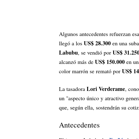
Algunos antecedentes refuerzan es
US$ 28.300
llegó a los
en una suba
Labubu
US$ 31.25
, se vendió por
US$ 150.000
alcanzó más de
en una
US$ 14
color marrón se remató por
Lori Verderame
La tasadora
, con
un "aspecto único y atractivo gener
que, según ella, sostendrán su coti
Antecedentes