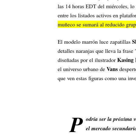
las 14 horas EDT del miércoles, lo
entre los listados activos en plataf
muñeco se sumará al reducido grupo
S
El modelo marrón luce zapatillas
detalles naranjas que lleva la frase 
Kasing
diseñadas por el ilustrador
Vans
el universo urbano de
despertó
que ven estas figuras como una inve
P
odría ser la próxima v
el mercado secundari