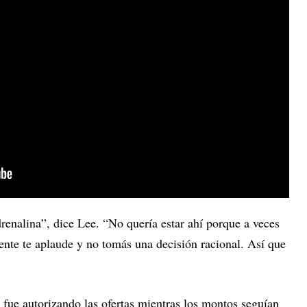
enalina”, dice Lee. “No quería estar ahí porque a veces
gente te aplaude y no tomás una decisión racional. Así que
y fue autorizando las ofertas mientras los montos seguían