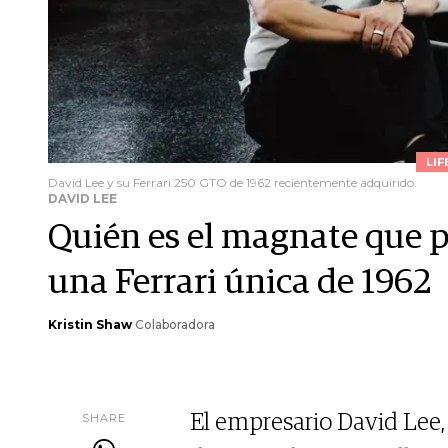
LIF
David Lee y su Ferrari 250 GTO de 1962 recientemente adquirido.
DAVID LEE
Quién es el magnate que p
una Ferrari única de 1962
Kristin Shaw
Colaboradora
SHARE
El empresario David Lee, 