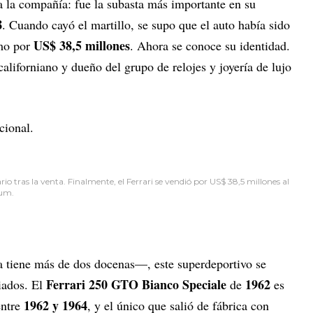
 la compañía: fue la subasta más importante en su
8
. Cuando cayó el martillo, se supo que el auto había sido
US$ 38,5 millones
mo por
. Ahora se conoce su identidad.
californiano y dueño del grupo de relojes y joyería de lujo
cional.
rio tras la venta. Finalmente, el Ferrari se vendió por US$ 38,5 millones al
cum.
 tiene más de dos docenas—, este superdeportivo se
Ferrari 250 GTO Bianco Speciale
1962
iados. El
de
es
1962 y 1964
entre
, y el único que salió de fábrica con