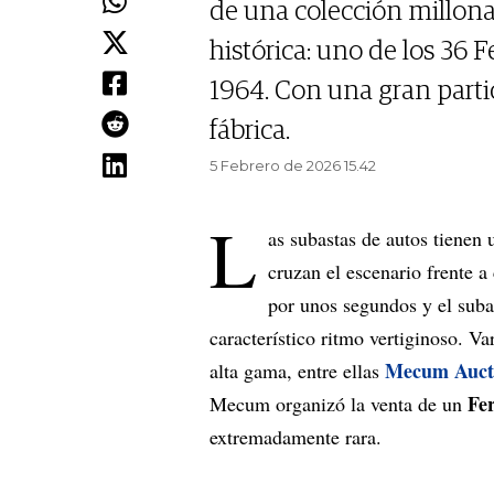
de una colección millona
histórica: uno de los 36 
1964. Con una gran partic
fábrica.
5 Febrero de 2026 15.42
L
as subastas de autos tienen 
cruzan el escenario frente a
por unos segundos y el suba
característico ritmo vertiginoso. Va
Mecum Auct
alta gama, entre ellas
Fe
Mecum organizó la venta de un
extremadamente rara.