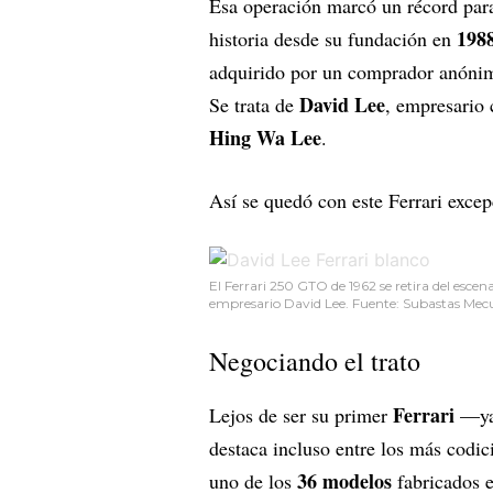
Esa operación marcó un récord para
198
historia desde su fundación en
adquirido por un comprador anóni
David Lee
Se trata de
, empresario 
Hing Wa Lee
.
Así se quedó con este Ferrari excep
El Ferrari 250 GTO de 1962 se retira del escena
empresario David Lee. Fuente: Subastas Me
Negociando el trato
Ferrari
Lejos de ser su primer
—ya
destaca incluso entre los más codic
36
modelos
uno de los
fabricados 