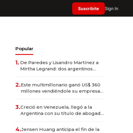
Suscribite
Sign In
Popular
1.
De Paredes y Lisandro Martínez a
Mirtha Legrand: dos argentinos
impulsan el negocio del wellness
deportivo y el cuidado corporal
2.
Este multimillonario ganó US$ 360
millones vendiéndole su empresa
de psicodélicos a Eli Lilly
3.
Creció en Venezuela, llegó a la
Argentina con su título de abogado
y construyó un imperio
gastronómico que revoluciona las
4.
Jensen Huang anticipa el fin de la
marcas "fast premium"