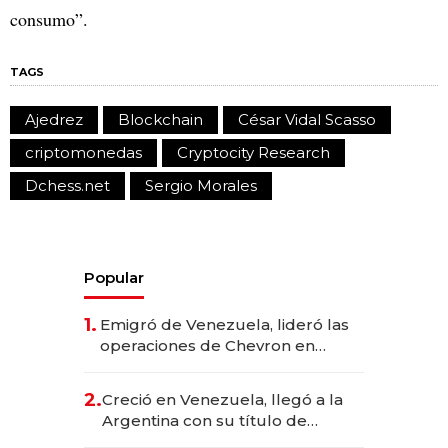
consumo”.
TAGS
Ajedrez
Blockchain
César Vidal Scasso
criptomonedas
Cryptocity Research
Dchess.net
Sergio Morales
Popular
1.
Emigró de Venezuela, lideró las
operaciones de Chevron en
EE.UU. y hoy es la única mujer
CEO en Vaca Muerta
2.
Creció en Venezuela, llegó a la
Argentina con su título de
abogado y construyó un imperio