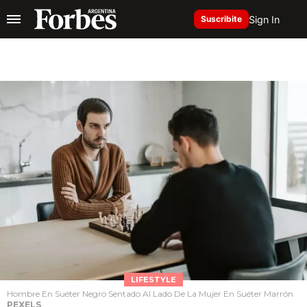
Sign In
Suscribite
LIFESTYLE
Hombre En Suéter Negro Sentado Al Lado De La Mujer En Suéter Marrón
PEXELS