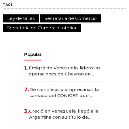
TAGS
Ley de talles
Secretaría de Comercio
Secretaría de Comercio Interior
Popular
1.
Emigró de Venezuela, lideró las
operaciones de Chevron en
EE.UU. y hoy es la única mujer
CEO en Vaca Muerta
2.
De científicas a empresarias: la
camada del CONICET que
levantó más de US$ 40 millones
para fundar startups biotech
3.
Creció en Venezuela, llegó a la
Argentina con su título de
abogado y construyó un imperio