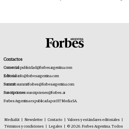
Contactos
Comercial:
publicidad@forbesargentina.com
Editorial:
info@forbesargentina.com
Summit:
summitforbes@forbesargentina.com
Suscripciones:
suscripciones@forbes.ar
Forbes Argentina es publicada por HT Media SA.
MediaKit
|
Newsletter
|
Contacto
|
Valores y estándares editoriales
|
Términos y condiciones
|
Legales
|
© 2026. Forbes Argentina. Todos