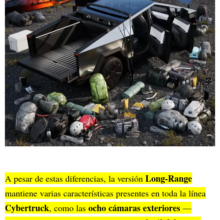
Long-Range
A pesar de estas diferencias, la versión
mantiene varias características presentes en toda la línea
Cybertruck
ocho cámaras exteriores
, como las
—