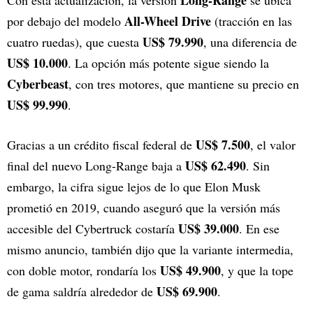
Long-Range
Con esta actualización, la versión
se ubica
All-Wheel Drive
por debajo del modelo
(tracción en las
US$ 79.990
cuatro ruedas), que cuesta
, una diferencia de
US$ 10.000
. La opción más potente sigue siendo la
Cyberbeast
, con tres motores, que mantiene su precio en
US$ 99.990
.
US$ 7.500
Gracias a un crédito fiscal federal de
, el valor
US$ 62.490
final del nuevo Long-Range baja a
. Sin
embargo, la cifra sigue lejos de lo que Elon Musk
prometió en 2019, cuando aseguró que la versión más
US$ 39.000
accesible del Cybertruck costaría
. En ese
mismo anuncio, también dijo que la variante intermedia,
US$ 49.900
con doble motor, rondaría los
, y que la tope
US$ 69.900
de gama saldría alrededor de
.