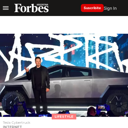
Sign In
Suscribite
LIFESTYLE
Tesla Cybertruck
INTERNET