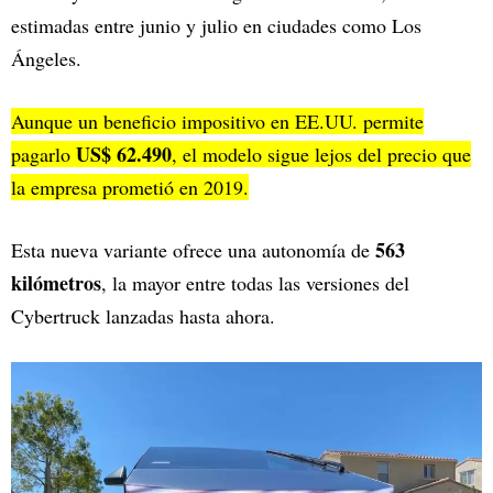
estimadas entre junio y julio en ciudades como Los
Ángeles.
Aunque un beneficio impositivo en EE.UU. permite
US$ 62.490
pagarlo
, el modelo sigue lejos del precio que
la empresa prometió en 2019.
563
Esta nueva variante ofrece una autonomía de
kilómetros
, la mayor entre todas las versiones del
Cybertruck lanzadas hasta ahora.