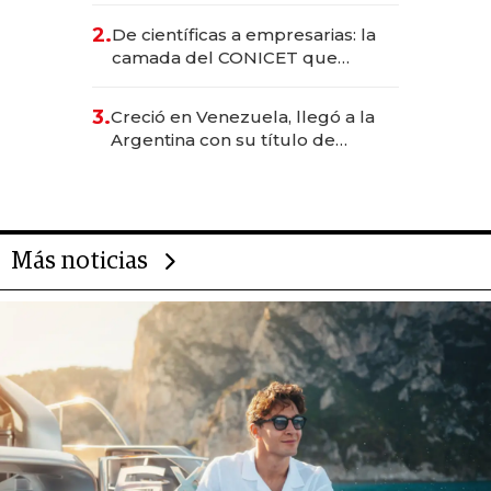
CEO en Vaca Muerta
2.
De científicas a empresarias: la
camada del CONICET que
levantó más de US$ 40 millones
para fundar startups biotech
3.
Creció en Venezuela, llegó a la
Argentina con su título de
abogado y construyó un imperio
gastronómico que revoluciona
las marcas "fast premium"
Más noticias