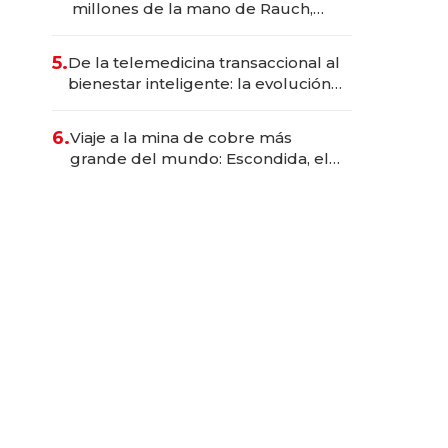
millones de la mano de Rauch,
Englebienne y Woloski
5.
De la telemedicina transaccional al
bienestar inteligente: la evolución
de doc24 para transformar a las
organizaciones
6.
Viaje a la mina de cobre más
grande del mundo: Escondida, el
gigante chileno que exporta US$
14.000 millones anuales