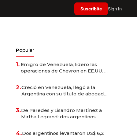
Suscribite
Sign In
Popular
1.
Emigró de Venezuela, lideró las
operaciones de Chevron en EE.UU. y
hoy es la única mujer CEO en Vaca
Muerta
2.
Creció en Venezuela, llegó a la
Argentina con su título de abogado
y construyó un imperio
gastronómico que revoluciona las
3.
De Paredes y Lisandro Martínez a
marcas "fast premium"
Mirtha Legrand: dos argentinos
impulsan el negocio del wellness
deportivo y el cuidado corporal
4.
Dos argentinos levantaron US$ 6,2