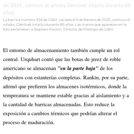
La barrica número 336 de G&M, vaciada el 5 de febrero de 2025, contuvo el
whisky Glenlivet intacto durante 85 años. Las manos que aparecen en la
foto pertenecen a Stephen Rankin, Director de Prestigio de G&M.
El entorno de almacenamiento también cumple un rol
central. Urquhart contó que las botas de jerez de roble
americano se almacenan
"en la parte baja"
de los
depósitos con estanterías completas. Rankin, por su parte,
afirmó que prefieren los almacenes isotérmicos, donde la
temperatura se mantiene estable gracias al aislamiento y a
la cantidad de barricas almacenadas. Esto reduce la
exposición a cambios térmicos que podrían alterar el
proceso de maduración.