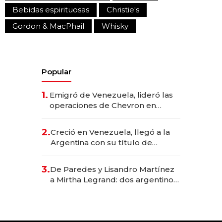
Bebidas espirituosas
Christie's
Gordon & MacPhail
Whisky
Popular
1.
Emigró de Venezuela, lideró las
operaciones de Chevron en
EE.UU. y hoy es la única mujer
CEO en Vaca Muerta
2.
Creció en Venezuela, llegó a la
Argentina con su título de
abogado y construyó un imperio
gastronómico que revoluciona
3.
De Paredes y Lisandro Martínez
las marcas "fast premium"
a Mirtha Legrand: dos argentinos
impulsan el negocio del wellness
deportivo y el cuidado corporal