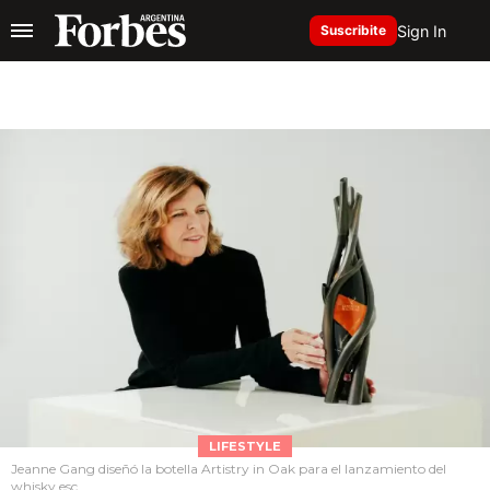
Sign In
Suscribite
LIFESTYLE
Jeanne Gang diseñó la botella Artistry in Oak para el lanzamiento del
whisky esc