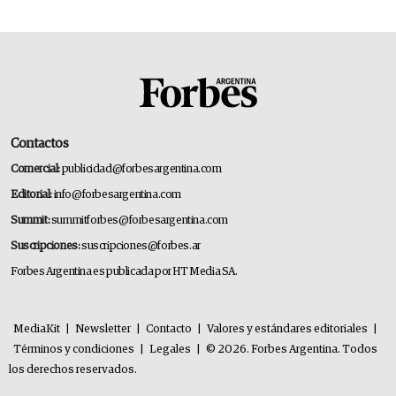
Contactos
Comercial:
publicidad@forbesargentina.com
Editorial:
info@forbesargentina.com
Summit:
summitforbes@forbesargentina.com
Suscripciones:
suscripciones@forbes.ar
Forbes Argentina es publicada por HT Media SA.
MediaKit
|
Newsletter
|
Contacto
|
Valores y estándares editoriales
|
Términos y condiciones
|
Legales
|
© 2026. Forbes Argentina. Todos
los derechos reservados.