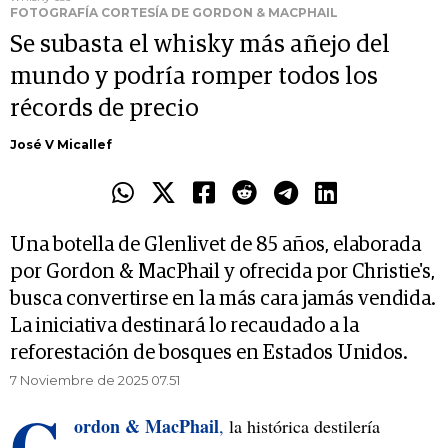
FOTOGRAFÍA CORTESÍA DE GORDON & MACPHAIL
Se subasta el whisky más añejo del
mundo y podría romper todos los
récords de precio
José V Micallef
Una botella de Glenlivet de 85 años, elaborada
por Gordon & MacPhail y ofrecida por Christie's,
busca convertirse en la más cara jamás vendida.
La iniciativa destinará lo recaudado a la
reforestación de bosques en Estados Unidos.
7 Noviembre de 2025 07.51
G
ordon & MacPhail
,
la histórica destilería