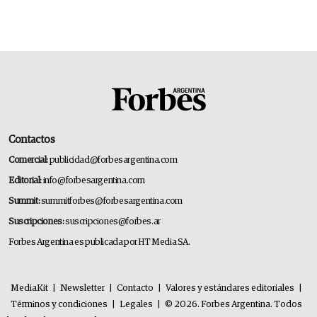
Contactos
Comercial:
publicidad@forbesargentina.com
Editorial:
info@forbesargentina.com
Summit:
summitforbes@forbesargentina.com
Suscripciones:
suscripciones@forbes.ar
Forbes Argentina es publicada por HT Media SA.
MediaKit
|
Newsletter
|
Contacto
|
Valores y estándares editoriales
|
Términos y condiciones
|
Legales
|
© 2026. Forbes Argentina. Todos