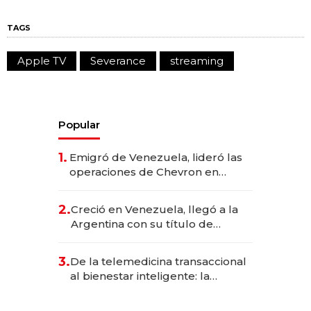
TAGS
Apple TV
Severance
streaming
Popular
1.
Emigró de Venezuela, lideró las
operaciones de Chevron en
EE.UU. y hoy es la única mujer
CEO en Vaca Muerta
2.
Creció en Venezuela, llegó a la
Argentina con su título de
abogado y construyó un imperio
gastronómico que revoluciona
3.
De la telemedicina transaccional
las marcas "fast premium"
al bienestar inteligente: la
evolución de doc24 para
transformar a las organizaciones