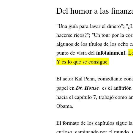
Del humor a las finanz
"Una guía para lavar el dinero"; "¿L
hacerse ricos?"; "Un tour por la co
algunos de los títulos de los ocho c
infotainment
punto de vista del
.
Lo
Y es lo que se consigue.
El actor Kal Penn, comediante cono
papel en
Dr. House
es el anfitrión
hacia el capítulo 7, trabajó como a
Obama.
El formato de los capítulos sigue l
curioso, caminando por el mundo, r