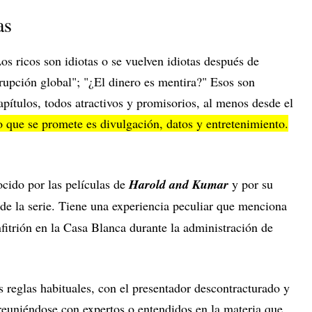
as
os ricos son idiotas o se vuelven idiotas después de
rrupción global"; "¿El dinero es mentira?" Esos son
apítulos, todos atractivos y promisorios, al menos desde el
 que se promete es divulgación, datos y entretenimiento.
cido por las películas de
Harold and Kumar
y por su
 de la serie. Tiene una experiencia peculiar que menciona
nfitrión en la Casa Blanca durante la administración de
as reglas habituales, con el presentador descontracturado y
euniéndose con expertos o entendidos en la materia que