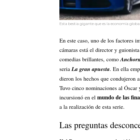
Esta bestia gigante que es la economía global
En este caso, uno de los factores i
cámaras está el director y guionis
comedias brillantes, como
Anchor
seria
La gran apuesta
. En ella emp
dieron los hechos que condujeron a 
Tuvo cinco nominaciones al Óscar y
mundo de las fin
incursionó en el
a la realización de esta serie.
Las preguntas desconce