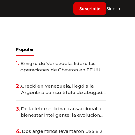
Suscribite
Sign In
Popular
1.
Emigró de Venezuela, lideró las
operaciones de Chevron en EE.UU. y
hoy es la única mujer CEO en Vaca
Muerta
2.
Creció en Venezuela, llegó a la
Argentina con su título de abogado
y construyó un imperio
gastronómico que revoluciona las
3.
De la telemedicina transaccional al
marcas "fast premium"
bienestar inteligente: la evolución
de doc24 para transformar a las
organizaciones
4.
Dos argentinos levantaron US$ 6,2