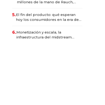
millones de la mano de Rauch,
Englebienne y Woloski
5.
El fin del producto: qué esperan
hoy los consumidores en la era de
las experiencias inteligentes
6.
Monetización y escala, la
infraestructura del midstream
busca destrabar el potencial de
Vaca Muerta