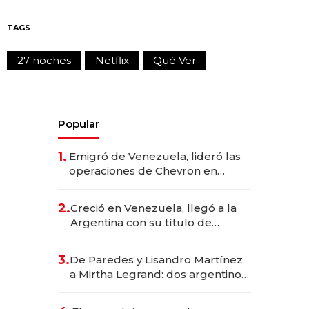
TAGS
27 noches
Netflix
Qué Ver
Popular
1.
Emigró de Venezuela, lideró las
operaciones de Chevron en
EE.UU. y hoy es la única mujer
CEO en Vaca Muerta
2.
Creció en Venezuela, llegó a la
Argentina con su título de
abogado y construyó un imperio
gastronómico que revoluciona
3.
De Paredes y Lisandro Martínez
las marcas "fast premium"
a Mirtha Legrand: dos argentinos
impulsan el negocio del wellness
deportivo y el cuidado corporal