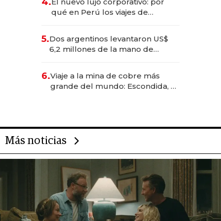
4.
El nuevo lujo corporativo: por
qué en Perú los viajes de
negocios dejan de ser reuniones
para convertirse en experiencias
5.
Dos argentinos levantaron US$
transformadoras
6,2 millones de la mano de
Rauch, Englebienne y Woloski
6.
Viaje a la mina de cobre más
grande del mundo: Escondida, el
gigante chileno que exporta US$
14.000 millones anuales
Más noticias