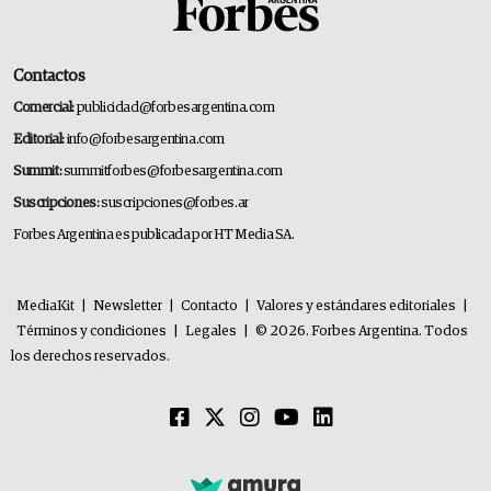
Contactos
Comercial:
publicidad@forbesargentina.com
Editorial:
info@forbesargentina.com
Summit:
summitforbes@forbesargentina.com
Suscripciones:
suscripciones@forbes.ar
Forbes Argentina es publicada por HT Media SA.
MediaKit
|
Newsletter
|
Contacto
|
Valores y estándares editoriales
|
Términos y condiciones
|
Legales
|
© 2026. Forbes Argentina. Todos
los derechos reservados.