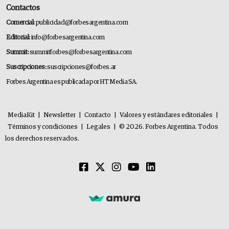
Contactos
Comercial:
publicidad@forbesargentina.com
Editorial:
info@forbesargentina.com
Summit:
summitforbes@forbesargentina.com
Suscripciones:
suscripciones@forbes.ar
Forbes Argentina es publicada por HT Media SA.
MediaKit
|
Newsletter
|
Contacto
|
Valores y estándares editoriales
|
Términos y condiciones
|
Legales
|
© 2026. Forbes Argentina. Todos
los derechos reservados.