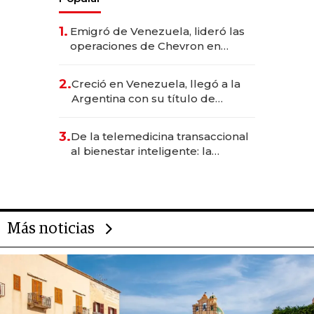
1.
Emigró de Venezuela, lideró las
operaciones de Chevron en
EE.UU. y hoy es la única mujer
CEO en Vaca Muerta
2.
Creció en Venezuela, llegó a la
Argentina con su título de
abogado y construyó un imperio
gastronómico que revoluciona
3.
De la telemedicina transaccional
las marcas "fast premium"
al bienestar inteligente: la
evolución de doc24 para
transformar a las organizaciones
Más noticias