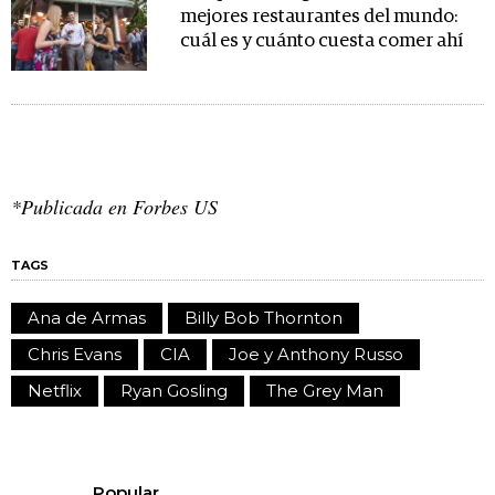
mejores restaurantes del mundo:
cuál es y cuánto cuesta comer ahí
*Publicada en Forbes US
TAGS
Ana de Armas
Billy Bob Thornton
Chris Evans
CIA
Joe y Anthony Russo
Netflix
Ryan Gosling
The Grey Man
Popular