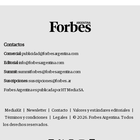
Contactos
Comercial:
publicidad@forbesargentina.com
Editorial:
info@forbesargentina.com
Summit:
summitforbes@forbesargentina.com
Suscripciones:
suscripciones@forbes.ar
Forbes Argentina es publicada por HT Media SA.
MediaKit
|
Newsletter
|
Contacto
|
Valores y estándares editoriales
|
Términos y condiciones
|
Legales
|
© 2026. Forbes Argentina. Todos
los derechos reservados.