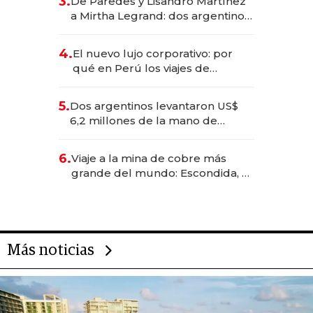
3.
De Paredes y Lisandro Martínez
las marcas "fast premium"
a Mirtha Legrand: dos argentinos
impulsan el negocio del wellness
deportivo y el cuidado corporal
4.
El nuevo lujo corporativo: por
qué en Perú los viajes de
negocios dejan de ser reuniones
para convertirse en experiencias
5.
Dos argentinos levantaron US$
transformadoras
6,2 millones de la mano de
Rauch, Englebienne y Woloski
6.
Viaje a la mina de cobre más
grande del mundo: Escondida, el
gigante chileno que exporta US$
14.000 millones anuales
Más noticias