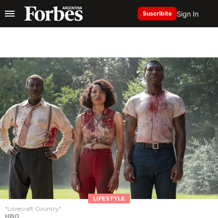
Sign In
Suscribite
LIFESTYLE
"Lovecraft Country"
HBO