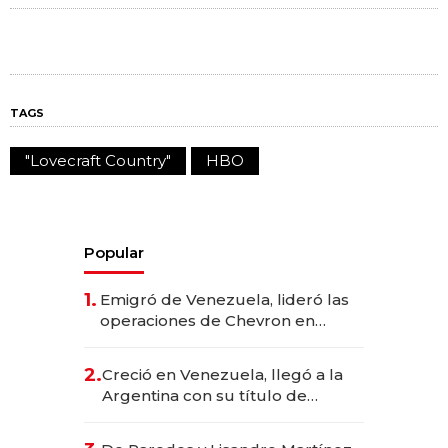
TAGS
"Lovecraft Country"
HBO
Popular
1.
Emigró de Venezuela, lideró las
operaciones de Chevron en
EE.UU. y hoy es la única mujer
CEO en Vaca Muerta
2.
Creció en Venezuela, llegó a la
Argentina con su título de
abogado y construyó un imperio
gastronómico que revoluciona