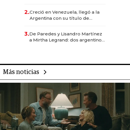
EE.UU. y hoy es la única mujer
CEO en Vaca Muerta
2.
Creció en Venezuela, llegó a la
Argentina con su título de
abogado y construyó un imperio
gastronómico que revoluciona
3.
De Paredes y Lisandro Martínez
las marcas "fast premium"
a Mirtha Legrand: dos argentinos
impulsan el negocio del wellness
deportivo y el cuidado corporal
Más noticias