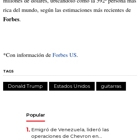
millones de dólares, ubicándolo como la 592ª persona más
rica del mundo, según las estimaciones más recientes de
Forbes
.
*Con información de
Forbes US
.
TAGS
Donald Trump
Estados Unidos
guitarras
Popular
1.
Emigró de Venezuela, lideró las
operaciones de Chevron en