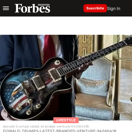
Sign In
Suscribite
LIFESTYLE
donald-trumps-latest-branded-venture-94060418
DONALD-TRUMPS-LATEST-BRANDED-VENTURE-94060418