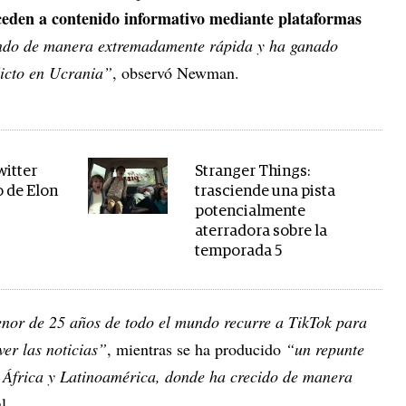
cceden a contenido informativo mediante plataformas
endo de manera extremadamente rápida y ha ganado
licto en Ucrania”
, observó Newman.
witter
Stranger Things:
o de Elon
trasciende una pista
potencialmente
aterradora sobre la
temporada 5
or de 25 años de todo el mundo recurre a TikTok para
ver las noticias”
, mientras se ha producido
“un repunte
n África y Latinoamérica, donde ha crecido de manera
l.