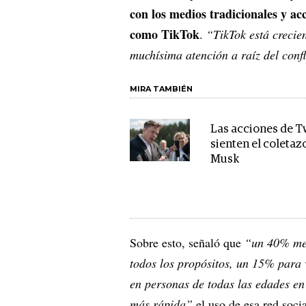
con los medios tradicionales y a
como TikTok
.
“TikTok está creci
muchísima atención a raíz del conf
MIRA TAMBIÉN
Las acciones de T
sienten el coletaz
Musk
Sobre esto, señaló que
“un 40% men
todos los propósitos, un 15% para 
en personas de todas las edades e
más rápida”
el uso de esa red socia