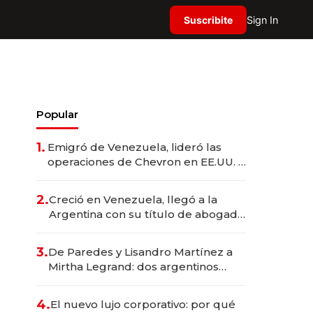
Suscribite
Sign In
Popular
1.
Emigró de Venezuela, lideró las
operaciones de Chevron en EE.UU. y
hoy es la única mujer CEO en Vaca
Muerta
2.
Creció en Venezuela, llegó a la
Argentina con su título de abogado
y construyó un imperio
gastronómico que revoluciona las
3.
De Paredes y Lisandro Martínez a
marcas "fast premium"
Mirtha Legrand: dos argentinos
impulsan el negocio del wellness
deportivo y el cuidado corporal
4.
El nuevo lujo corporativo: por qué