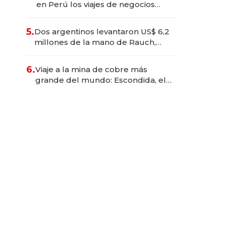
en Perú los viajes de negocios
dejan de ser reuniones para
convertirse en experiencias
5.
Dos argentinos levantaron US$ 6,2
transformadoras
millones de la mano de Rauch,
Englebienne y Woloski
6.
Viaje a la mina de cobre más
grande del mundo: Escondida, el
gigante chileno que exporta US$
14.000 millones anuales