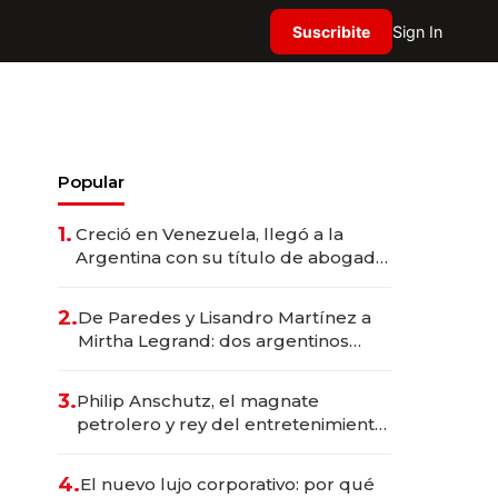
Suscribite
Sign In
Popular
1.
Creció en Venezuela, llegó a la
Argentina con su título de abogado
y construyó un imperio
gastronómico que revoluciona las
2.
De Paredes y Lisandro Martínez a
marcas "fast premium"
Mirtha Legrand: dos argentinos
impulsan el negocio del wellness
deportivo y el cuidado corporal
3.
Philip Anschutz, el magnate
petrolero y rey del entretenimiento
que va por la licitación de
Tecnópolis junto a Fénix
4.
El nuevo lujo corporativo: por qué