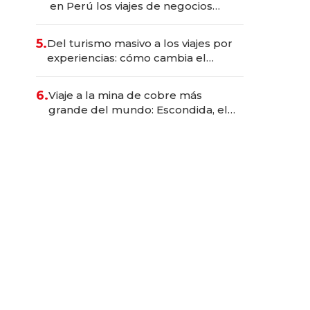
en Perú los viajes de negocios
dejan de ser reuniones para
convertirse en experiencias
5.
Del turismo masivo a los viajes por
transformadoras
experiencias: cómo cambia el
negocio de la asistencia al viajero
6.
Viaje a la mina de cobre más
grande del mundo: Escondida, el
gigante chileno que exporta US$
14.000 millones anuales