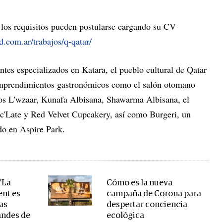
los requisitos pueden postularse cargando su CV
d.com.ar/trabajos/q-qatar/
tes especializados en Katara, el pueblo cultural de Qatar
emprendimientos gastronómicos como el salón otomano
os L'wzaar, Kunafa Albisana, Shawarma Albisana, el
c'Late y Red Velvet Cupcakery, así como Burgeri, un
do en Aspire Park.
"La
Cómo es la nueva
ent es
campaña de Corona para
as
despertar conciencia
andes de
ecológica