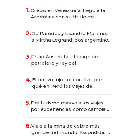
1.
Creció en Venezuela, llegó a la
Argentina con su título de
abogado y construyó un imperio
gastronómico que revoluciona
2.
De Paredes y Lisandro Martínez
las marcas "fast premium"
a Mirtha Legrand: dos argentinos
impulsan el negocio del wellness
deportivo y el cuidado corporal
3.
Philip Anschutz, el magnate
petrolero y rey del
entretenimiento que va por la
licitación de Tecnópolis junto a
4.
El nuevo lujo corporativo: por
Fénix
qué en Perú los viajes de
negocios dejan de ser reuniones
para convertirse en experiencias
5.
Del turismo masivo a los viajes
transformadoras
por experiencias: cómo cambia el
negocio de la asistencia al viajero
6.
Viaje a la mina de cobre más
grande del mundo: Escondida, el