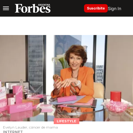
Sign In
Suscribite
LIFESTYLE
Evelyn Lauder, cáncer de mama
INTERNET