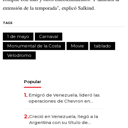
extensión de la temporada", explicó Salkind.
TAGS
1 de mayo
Carnaval
Monumental de la Costa
Movie
tablado
Velodromo
Popular
1.
Emigró de Venezuela, lideró las
operaciones de Chevron en
EE.UU. y hoy es la única mujer
CEO en Vaca Muerta
2.
Creció en Venezuela, llegó a la
Argentina con su título de