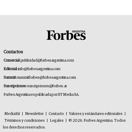
Contactos
Comercial:
publicidad@forbesargentina.com
Editorial:
info@forbesargentina.com
Summit:
summitforbes@forbesargentina.com
Suscripciones:
suscripciones@forbes.ar
Forbes Argentina es publicada por HT Media SA.
MediaKit
|
Newsletter
|
Contacto
|
Valores y estándares editoriales
|
Términos y condiciones
|
Legales
|
© 2026. Forbes Argentina. Todos
los derechos reservados.