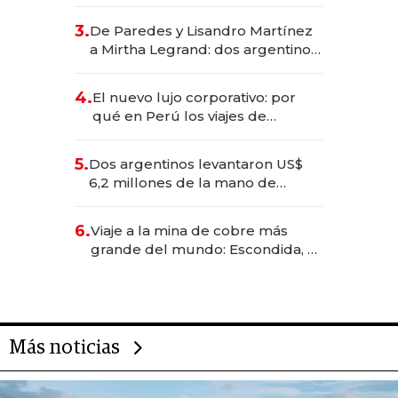
abogado y construyó un imperio
gastronómico que revoluciona
3.
De Paredes y Lisandro Martínez
las marcas "fast premium"
a Mirtha Legrand: dos argentinos
impulsan el negocio del wellness
deportivo y el cuidado corporal
4.
El nuevo lujo corporativo: por
qué en Perú los viajes de
negocios dejan de ser reuniones
para convertirse en experiencias
5.
Dos argentinos levantaron US$
transformadoras
6,2 millones de la mano de
Rauch, Englebienne y Woloski
6.
Viaje a la mina de cobre más
grande del mundo: Escondida, el
gigante chileno que exporta US$
14.000 millones anuales
Más noticias