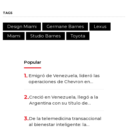
TAGS
Design Miami
Germane Barnes
Lexus
Miami
Studio Barnes
Toyota
Popular
1.
Emigró de Venezuela, lideró las
operaciones de Chevron en
EE.UU. y hoy es la única mujer
CEO en Vaca Muerta
2.
Creció en Venezuela, llegó a la
Argentina con su título de
abogado y construyó un imperio
gastronómico que revoluciona
3.
De la telemedicina transaccional
las marcas "fast premium"
al bienestar inteligente: la