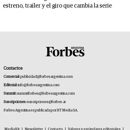
estreno, trailer y el giro que cambia la serie
Contactos
Comercial:
publicidad@forbesargentina.com
Editorial:
info@forbesargentina.com
Summit:
summitforbes@forbesargentina.com
Suscripciones:
suscripciones@forbes.ar
Forbes Argentina es publicada por HT Media SA.
MediaKit
|
Newsletter
|
Contacto
|
Valores y estándares editoriales
|