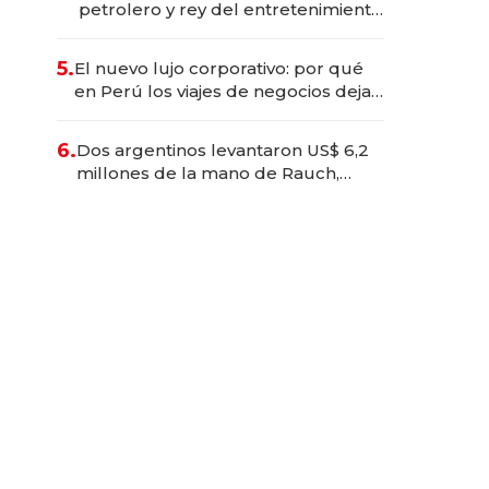
petrolero y rey del entretenimiento
que va por la licitación de
Tecnópolis junto a Fénix
5.
El nuevo lujo corporativo: por qué
en Perú los viajes de negocios dejan
de ser reuniones para convertirse
en experiencias transformadoras
6.
Dos argentinos levantaron US$ 6,2
millones de la mano de Rauch,
Englebienne y Woloski