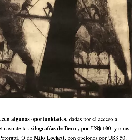
recen algunas oportunidades
, dadas por el acceso a
xilografías de Berni, por US$ 100
l caso de las
, y otras
Milo Lockett
Petorutti. O de
, con opciones por US$ 50.