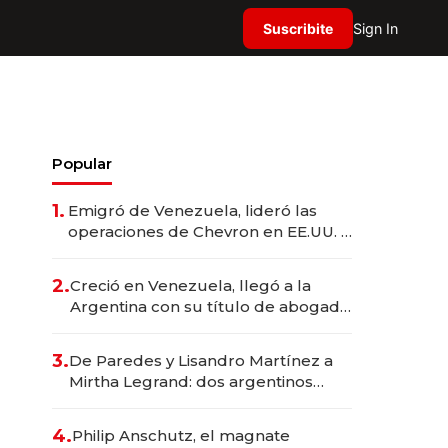
Suscribite
Sign In
Popular
1.
Emigró de Venezuela, lideró las
operaciones de Chevron en EE.UU. y
hoy es la única mujer CEO en Vaca
Muerta
2.
Creció en Venezuela, llegó a la
Argentina con su título de abogado
y construyó un imperio
gastronómico que revoluciona las
3.
De Paredes y Lisandro Martínez a
marcas "fast premium"
Mirtha Legrand: dos argentinos
impulsan el negocio del wellness
deportivo y el cuidado corporal
4.
Philip Anschutz, el magnate