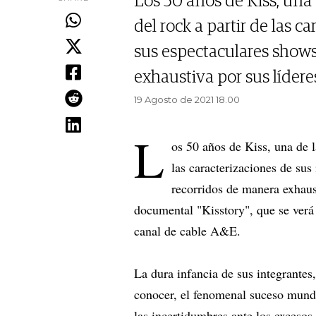
Los 50 años de Kiss, una 
del rock a partir de las c
sus espectaculares shows
exhaustiva por sus líde
19 Agosto de 2021 18.00
L
os 50 años de Kiss, una de l
las caracterizaciones de sus
recorridos de manera exhaus
documental "Kisstory", que se verá 
canal de cable A&E.
La dura infancia de sus integrantes,
conocer, el fenomenal suceso mundia
las incertidumbres ante los excesos