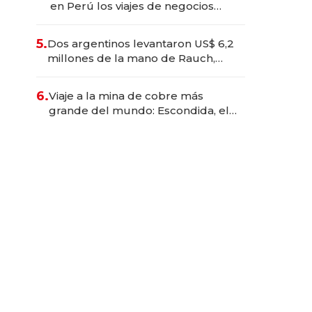
en Perú los viajes de negocios
dejan de ser reuniones para
convertirse en experiencias
5.
Dos argentinos levantaron US$ 6,2
transformadoras
millones de la mano de Rauch,
Englebienne y Woloski
6.
Viaje a la mina de cobre más
grande del mundo: Escondida, el
gigante chileno que exporta US$
14.000 millones anuales