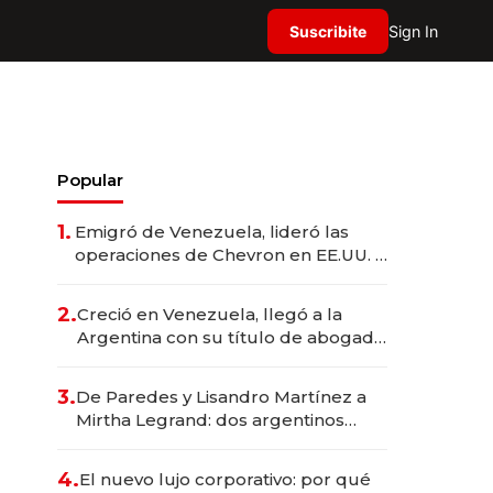
Suscribite
Sign In
Popular
1.
Emigró de Venezuela, lideró las
operaciones de Chevron en EE.UU. y
hoy es la única mujer CEO en Vaca
Muerta
2.
Creció en Venezuela, llegó a la
Argentina con su título de abogado
y construyó un imperio
gastronómico que revoluciona las
3.
De Paredes y Lisandro Martínez a
marcas "fast premium"
Mirtha Legrand: dos argentinos
impulsan el negocio del wellness
deportivo y el cuidado corporal
4.
El nuevo lujo corporativo: por qué