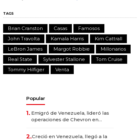
TAGS
Brian Cranston
Casas
Famosos
John Travolta
Kamala Harris
Kim Cattrall
LeBron James
Margot Robbie
Millonarios
Real State
Sylvester Stallone
Tom Cruise
Tommy Hilfiger
Venta
Popular
1.
Emigró de Venezuela, lideró las
operaciones de Chevron en
EE.UU. y hoy es la única mujer
CEO en Vaca Muerta
2.
Creció en Venezuela, llegó a la