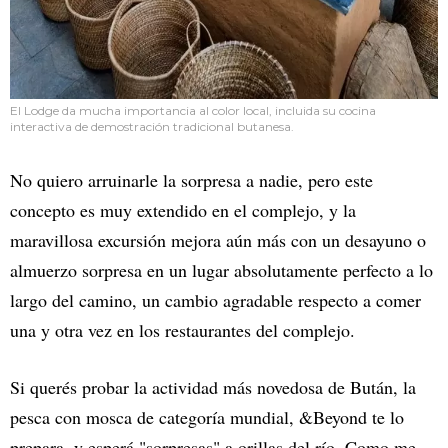
El Lodge da mucha importancia al color local, incluida su cocina
interactiva de demostración tradicional butanesa.
No quiero arruinarle la sorpresa a nadie, pero este
concepto es muy extendido en el complejo, y la
maravillosa excursión mejora aún más con un desayuno o
almuerzo sorpresa en un lugar absolutamente perfecto a lo
largo del camino, un cambio agradable respecto a comer
una y otra vez en los restaurantes del complejo.
Si querés probar la actividad más novedosa de Bután, la
pesca con mosca de categoría mundial, &Beyond te lo
prepara, y esperá "sorpresas" a orillas del río. Como me