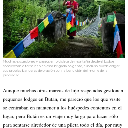
Muchas excursiones y paseos en bicicleta de montaña desde el Lodge
comienzan o terminan en esta brigada colgante, e incluso puede colgar
sus propias banderas de oración con la bendición del monje de la
propiedad.
Aunque muchas otras marcas de lujo respetadas gestionan
pequeños lodges en Bután, me pareció que los que visité
se centraban en mantener a los huéspedes contentos en el
lugar, pero Bután es un viaje muy largo para hacer sólo
para sentarse alrededor de una pileta todo el día, por muy