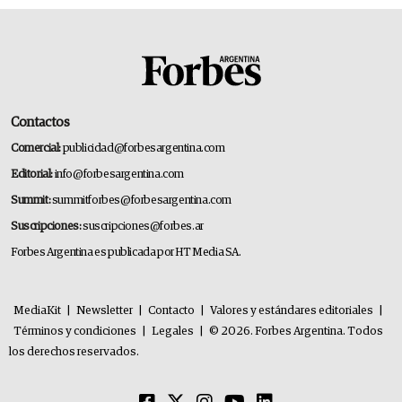
Contactos
Comercial:
publicidad@forbesargentina.com
Editorial:
info@forbesargentina.com
Summit:
summitforbes@forbesargentina.com
Suscripciones:
suscripciones@forbes.ar
Forbes Argentina es publicada por HT Media SA.
MediaKit
|
Newsletter
|
Contacto
|
Valores y estándares editoriales
|
Términos y condiciones
|
Legales
|
© 2026. Forbes Argentina. Todos
los derechos reservados.