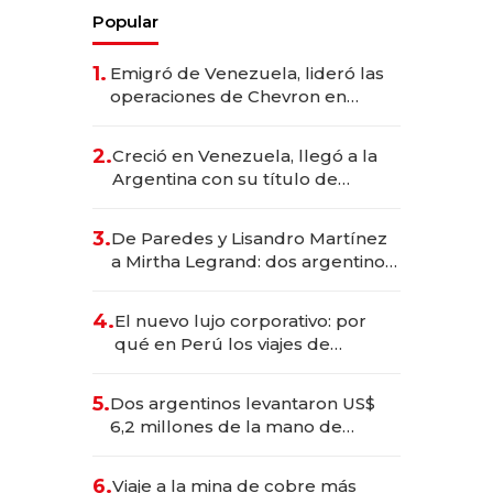
Popular
1.
Emigró de Venezuela, lideró las
operaciones de Chevron en
EE.UU. y hoy es la única mujer
CEO en Vaca Muerta
2.
Creció en Venezuela, llegó a la
Argentina con su título de
abogado y construyó un imperio
gastronómico que revoluciona
3.
De Paredes y Lisandro Martínez
las marcas "fast premium"
a Mirtha Legrand: dos argentinos
impulsan el negocio del wellness
deportivo y el cuidado corporal
4.
El nuevo lujo corporativo: por
qué en Perú los viajes de
negocios dejan de ser reuniones
para convertirse en experiencias
5.
Dos argentinos levantaron US$
transformadoras
6,2 millones de la mano de
Rauch, Englebienne y Woloski
6.
Viaje a la mina de cobre más