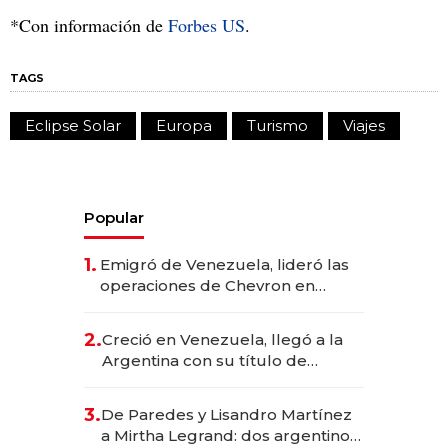
*Con información de
Forbes US
.
TAGS
Eclipse Solar
Europa
Turismo
Viajes
Popular
1.
Emigró de Venezuela, lideró las
operaciones de Chevron en
EE.UU. y hoy es la única mujer
CEO en Vaca Muerta
2.
Creció en Venezuela, llegó a la
Argentina con su título de
abogado y construyó un imperio
gastronómico que revoluciona
3.
De Paredes y Lisandro Martínez
las marcas "fast premium"
a Mirtha Legrand: dos argentinos