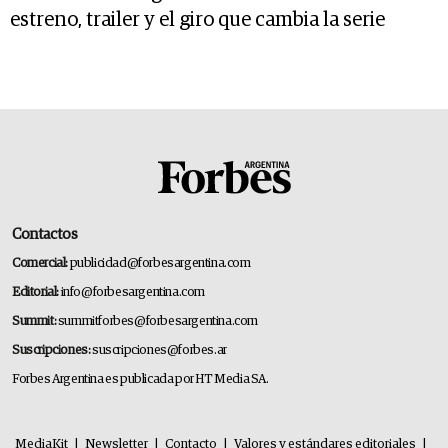
estreno, trailer y el giro que cambia la serie
Contactos
Comercial:
publicidad@forbesargentina.com
Editorial:
info@forbesargentina.com
Summit:
summitforbes@forbesargentina.com
Suscripciones:
suscripciones@forbes.ar
Forbes Argentina es publicada por HT Media SA.
MediaKit
|
Newsletter
|
Contacto
|
Valores y estándares editoriales
|