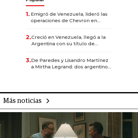
1.
Emigró de Venezuela, lideró las
operaciones de Chevron en
EE.UU. y hoy es la única mujer
CEO en Vaca Muerta
2.
Creció en Venezuela, llegó a la
Argentina con su título de
abogado y construyó un imperio
gastronómico que revoluciona
3.
De Paredes y Lisandro Martínez
las marcas "fast premium"
a Mirtha Legrand: dos argentinos
impulsan el negocio del wellness
deportivo y el cuidado corporal
Más noticias