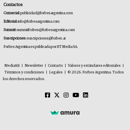
Contactos
Comercial:
publicidad@forbesargentina.com
Editorial:
info@forbesargentina.com
Summit:
summitforbes@forbesargentina.com
Suscripciones:
suscripciones@forbes.ar
Forbes Argentina es publicada por HT Media SA.
MediaKit
|
Newsletter
|
Contacto
|
Valores y estándares editoriales
|
Términos y condiciones
|
Legales
|
© 2026. Forbes Argentina. Todos
los derechos reservados.