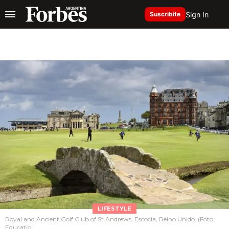
Sign In
Suscribite
LIFESTYLE
Royal and Ancient Golf Club of St Andrews, Escocia, Reino Unido. (Foto:
Educatio