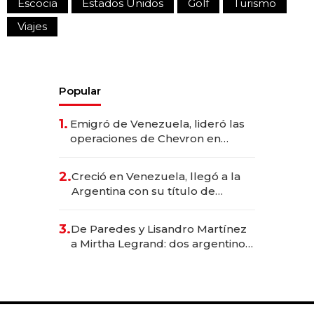
Escocia
Estados Unidos
Golf
Turismo
Viajes
Popular
1.
Emigró de Venezuela, lideró las
operaciones de Chevron en
EE.UU. y hoy es la única mujer
CEO en Vaca Muerta
2.
Creció en Venezuela, llegó a la
Argentina con su título de
abogado y construyó un imperio
gastronómico que revoluciona
3.
De Paredes y Lisandro Martínez
las marcas "fast premium"
a Mirtha Legrand: dos argentinos
impulsan el negocio del wellness
deportivo y el cuidado corporal