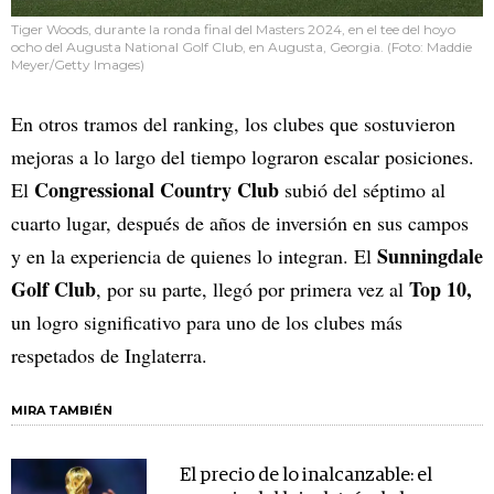
Tiger Woods, durante la ronda final del Masters 2024, en el tee del hoyo
ocho del Augusta National Golf Club, en Augusta, Georgia. (Foto: Maddie
Meyer/Getty Images)
En otros tramos del ranking, los clubes que sostuvieron
mejoras a lo largo del tiempo lograron escalar posiciones.
Congressional Country Club
El
subió del séptimo al
cuarto lugar, después de años de inversión en sus campos
Sunningdale
y en la experiencia de quienes lo integran. El
Golf Club
Top 10,
, por su parte, llegó por primera vez al
un logro significativo para uno de los clubes más
respetados de Inglaterra.
MIRA TAMBIÉN
El precio de lo inalcanzable: el