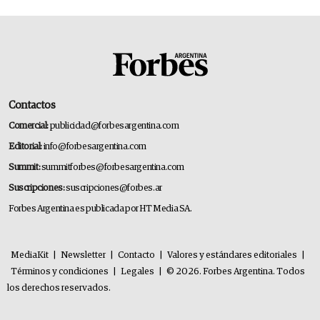
Contactos
Comercial:
publicidad@forbesargentina.com
Editorial:
info@forbesargentina.com
Summit:
summitforbes@forbesargentina.com
Suscripciones:
suscripciones@forbes.ar
Forbes Argentina es publicada por HT Media SA.
MediaKit
|
Newsletter
|
Contacto
|
Valores y estándares editoriales
|
Términos y condiciones
|
Legales
|
© 2026. Forbes Argentina. Todos
los derechos reservados.