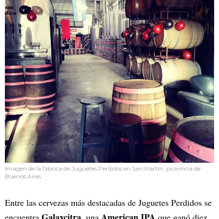
Imagen de la fábrica de Juguetes Perdidos en San Martín, provincia de
Buenos Aires.
Entre las cervezas más destacadas de Juguetes Perdidos se
Galaxcitra
American IPA
encuentra
, una
que ganó diez