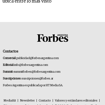
ubica entre lo más visto
Contactos
Comercial:
publicidad@forbesargentina.com
Editorial:
info@forbesargentina.com
Summit:
summitforbes@forbesargentina.com
Suscripciones:
suscripciones@forbes.ar
Forbes Argentina es publicada por HT Media SA.
MediaKit
|
Newsletter
|
Contacto
|
Valores y estándares editoriales
|