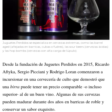
Juguetes Perdidos se especializa en cervezas extremas, como las barrel
aged (añejadas en barricas, cubas o fudres), las sour beers (cervezas ácidas)
y las hop bombs (cervezas con alta carga de lúpulo).
Desde la fundación de Juguetes Perdidos en 2015, Ricardo
Aftyka, Sergio Picciani y Rodrigo Loran comenzaron a
incursionar en una cervecería de culto que demostró que
una
birra
puede tener un precio comparable -o incluso
superior- al de un buen vino. Algunas de sus cervezas
pueden madurar durante dos años en barricas de roble y
conservar un sabor exquisito.