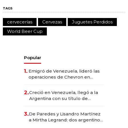
TAGS
cervecerías
Cervezas
Juguetes Perdidos
World Beer Cup
Popular
1.
Emigró de Venezuela, lideró las
operaciones de Chevron en
EE.UU. y hoy es la única mujer
CEO en Vaca Muerta
2.
Creció en Venezuela, llegó a la
Argentina con su título de
abogado y construyó un imperio
gastronómico que revoluciona
3.
De Paredes y Lisandro Martínez
las marcas "fast premium"
a Mirtha Legrand: dos argentinos
impulsan el negocio del wellness