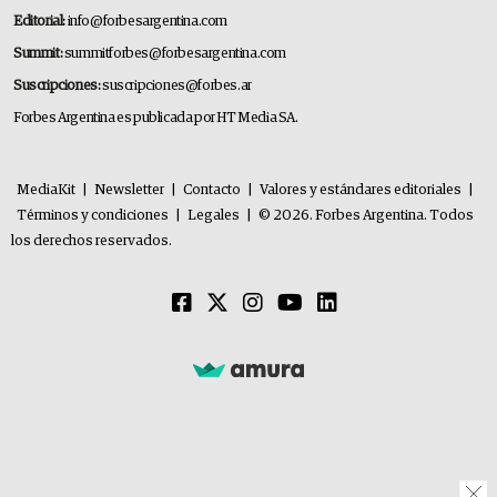
Editorial:
info@forbesargentina.com
Summit:
summitforbes@forbesargentina.com
Suscripciones:
suscripciones@forbes.ar
Forbes Argentina es publicada por HT Media SA.
MediaKit
|
Newsletter
|
Contacto
|
Valores y estándares editoriales
|
Términos y condiciones
|
Legales
|
© 2026. Forbes Argentina. Todos
los derechos reservados.