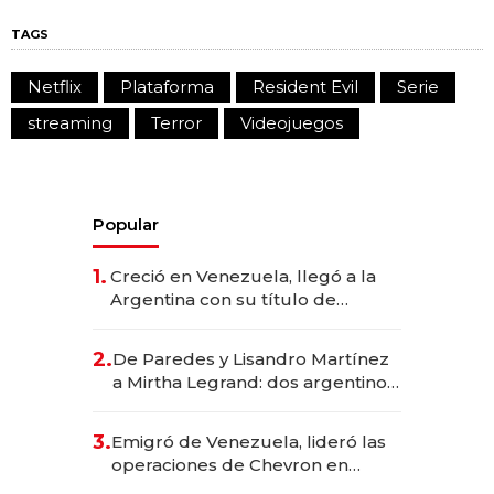
TAGS
Netflix
Plataforma
Resident Evil
Serie
streaming
Terror
Videojuegos
Popular
1.
Creció en Venezuela, llegó a la
Argentina con su título de
abogado y construyó un imperio
gastronómico que revoluciona
2.
De Paredes y Lisandro Martínez
las marcas "fast premium"
a Mirtha Legrand: dos argentinos
impulsan el negocio del wellness
deportivo y el cuidado corporal
3.
Emigró de Venezuela, lideró las
operaciones de Chevron en
EE.UU. y hoy es la única mujer