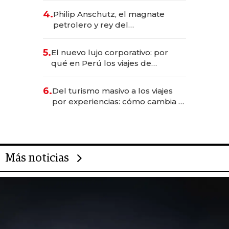
CEO en Vaca Muerta
4.
Philip Anschutz, el magnate
petrolero y rey del
entretenimiento que va por la
licitación de Tecnópolis junto a
5.
El nuevo lujo corporativo: por
Fénix
qué en Perú los viajes de
negocios dejan de ser reuniones
para convertirse en experiencias
6.
Del turismo masivo a los viajes
transformadoras
por experiencias: cómo cambia el
negocio de la asistencia al viajero
Más noticias