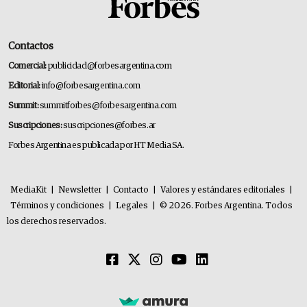
Contactos
Comercial:
publicidad@forbesargentina.com
Editorial:
info@forbesargentina.com
Summit:
summitforbes@forbesargentina.com
Suscripciones:
suscripciones@forbes.ar
Forbes Argentina es publicada por HT Media SA.
MediaKit
|
Newsletter
|
Contacto
|
Valores y estándares editoriales
|
Términos y condiciones
|
Legales
|
© 2026. Forbes Argentina. Todos
los derechos reservados.