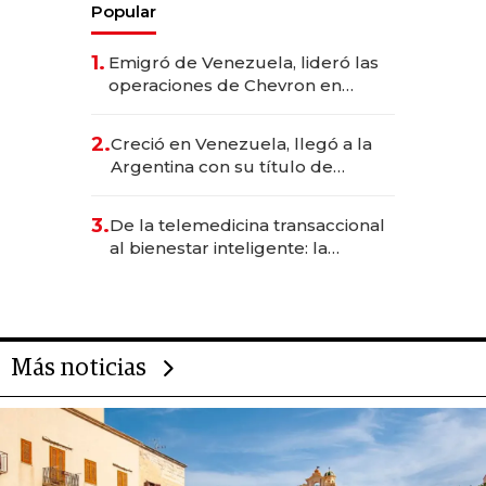
Popular
1.
Emigró de Venezuela, lideró las
operaciones de Chevron en
EE.UU. y hoy es la única mujer
CEO en Vaca Muerta
2.
Creció en Venezuela, llegó a la
Argentina con su título de
abogado y construyó un imperio
gastronómico que revoluciona
3.
De la telemedicina transaccional
las marcas "fast premium"
al bienestar inteligente: la
evolución de doc24 para
transformar a las organizaciones
Más noticias