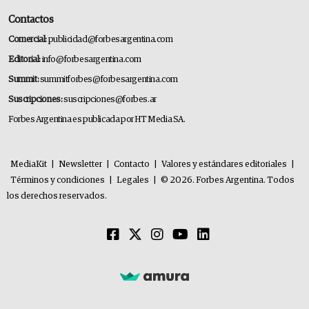
Contactos
Comercial:
publicidad@forbesargentina.com
Editorial:
info@forbesargentina.com
Summit:
summitforbes@forbesargentina.com
Suscripciones:
suscripciones@forbes.ar
Forbes Argentina es publicada por HT Media SA.
MediaKit
|
Newsletter
|
Contacto
|
Valores y estándares editoriales
|
Términos y condiciones
|
Legales
|
© 2026. Forbes Argentina. Todos
los derechos reservados.