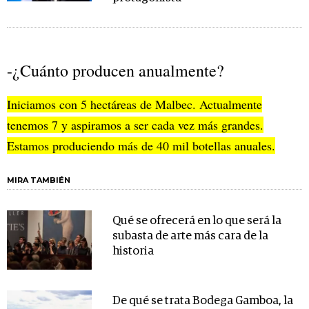
-¿Cuánto producen anualmente?
Iniciamos con 5 hectáreas de Malbec. Actualmente
tenemos 7 y aspiramos a ser cada vez más grandes.
Estamos produciendo más de 40 mil botellas anuales.
MIRA TAMBIÉN
Qué se ofrecerá en lo que será la
subasta de arte más cara de la
historia
De qué se trata Bodega Gamboa, la