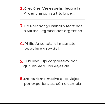
EE.UU. y hoy es la única mujer
CEO en Vaca Muerta
2.
Creció en Venezuela, llegó a la
Argentina con su título de
abogado y construyó un imperio
gastronómico que revoluciona
3.
De Paredes y Lisandro Martínez
las marcas "fast premium"
a Mirtha Legrand: dos argentinos
impulsan el negocio del wellness
deportivo y el cuidado corporal
4.
Philip Anschutz, el magnate
petrolero y rey del
entretenimiento que va por la
licitación de Tecnópolis junto a
5.
El nuevo lujo corporativo: por
Fénix
qué en Perú los viajes de
negocios dejan de ser reuniones
para convertirse en experiencias
6.
Del turismo masivo a los viajes
transformadoras
por experiencias: cómo cambia el
negocio de la asistencia al viajero