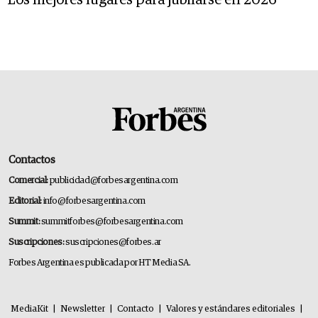
Los mejores lugares para jubilarse en 2026
Contactos
Comercial:
publicidad@forbesargentina.com
Editorial:
info@forbesargentina.com
Summit:
summitforbes@forbesargentina.com
Suscripciones:
suscripciones@forbes.ar
Forbes Argentina es publicada por HT Media SA.
MediaKit
|
Newsletter
|
Contacto
|
Valores y estándares editoriales
|