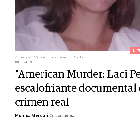
LIF
American Murder: Laci Peterson Netflix
NETFLIX
"American Murder: Laci Pet
escalofriante documental 
crimen real
Monica Mercuri
Colaboradora