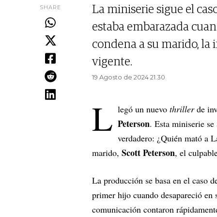
SHARE
La miniserie sigue el cas
estaba embarazada cuand
condena a su marido, la i
vigente.
19 Agosto de 2024 21.30
L
legó un nuevo
thriller
de in
Peterson
. Esta miniserie s
verdadero: ¿Quién mató a La
Scott Peterson
marido,
, el culpabl
La producción se basa en el caso d
primer hijo cuando desapareció en
comunicación contaron rápidamente 