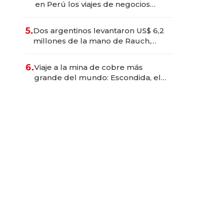
en Perú los viajes de negocios
dejan de ser reuniones para
convertirse en experiencias
5.
Dos argentinos levantaron US$ 6,2
transformadoras
millones de la mano de Rauch,
Englebienne y Woloski
6.
Viaje a la mina de cobre más
grande del mundo: Escondida, el
gigante chileno que exporta US$
14.000 millones anuales