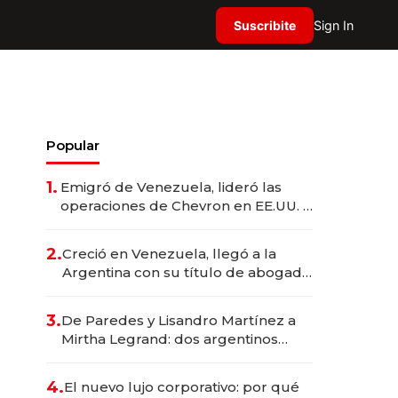
Suscribite
Sign In
Popular
1.
Emigró de Venezuela, lideró las
operaciones de Chevron en EE.UU. y
hoy es la única mujer CEO en Vaca
Muerta
2.
Creció en Venezuela, llegó a la
Argentina con su título de abogado
y construyó un imperio
gastronómico que revoluciona las
3.
De Paredes y Lisandro Martínez a
marcas "fast premium"
Mirtha Legrand: dos argentinos
impulsan el negocio del wellness
deportivo y el cuidado corporal
4.
El nuevo lujo corporativo: por qué