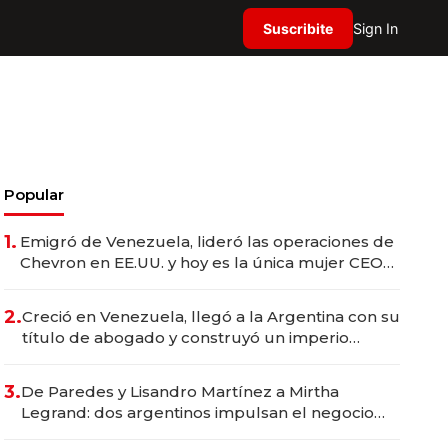
Suscribite
Sign In
Popular
1.
Emigró de Venezuela, lideró las operaciones de
Chevron en EE.UU. y hoy es la única mujer CEO
en Vaca Muerta
2.
Creció en Venezuela, llegó a la Argentina con su
título de abogado y construyó un imperio
gastronómico que revoluciona las marcas "fast
premium"
3.
De Paredes y Lisandro Martínez a Mirtha
Legrand: dos argentinos impulsan el negocio
del wellness deportivo y el cuidado corporal