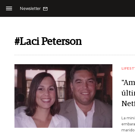
Newsletter
#Laci Peterson
LIFEST
"Am
últ
Net
La mini
embara
marido,