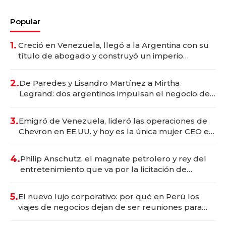
Popular
1.
Creció en Venezuela, llegó a la Argentina con su
título de abogado y construyó un imperio
gastronómico que revoluciona las marcas "fast
premium"
2.
De Paredes y Lisandro Martínez a Mirtha
Legrand: dos argentinos impulsan el negocio del
wellness deportivo y el cuidado corporal
3.
Emigró de Venezuela, lideró las operaciones de
Chevron en EE.UU. y hoy es la única mujer CEO en
Vaca Muerta
4.
Philip Anschutz, el magnate petrolero y rey del
entretenimiento que va por la licitación de
Tecnópolis junto a Fénix
5.
El nuevo lujo corporativo: por qué en Perú los
viajes de negocios dejan de ser reuniones para
convertirse en experiencias transformadoras