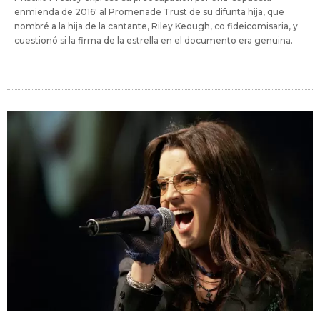
enmienda de 2016' al Promenade Trust de su difunta hija, que
nombré a la hija de la cantante, Riley Keough, co fideicomisaria, y
cuestionó si la firma de la estrella en el documento era genuina.