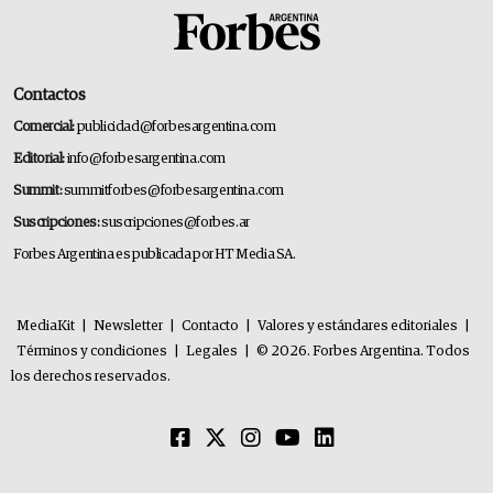
Contactos
Comercial:
publicidad@forbesargentina.com
Editorial:
info@forbesargentina.com
Summit:
summitforbes@forbesargentina.com
Suscripciones:
suscripciones@forbes.ar
Forbes Argentina es publicada por HT Media SA.
MediaKit
|
Newsletter
|
Contacto
|
Valores y estándares editoriales
|
Términos y condiciones
|
Legales
|
© 2026. Forbes Argentina. Todos
los derechos reservados.