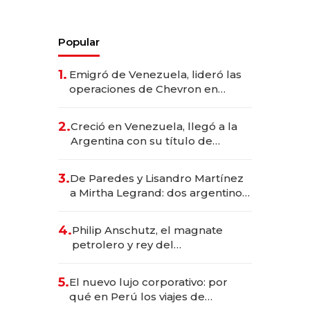
Popular
1.
Emigró de Venezuela, lideró las
operaciones de Chevron en
EE.UU. y hoy es la única mujer
CEO en Vaca Muerta
2.
Creció en Venezuela, llegó a la
Argentina con su título de
abogado y construyó un imperio
gastronómico que revoluciona
3.
De Paredes y Lisandro Martínez
las marcas "fast premium"
a Mirtha Legrand: dos argentinos
impulsan el negocio del wellness
deportivo y el cuidado corporal
4.
Philip Anschutz, el magnate
petrolero y rey del
entretenimiento que va por la
licitación de Tecnópolis junto a
5.
El nuevo lujo corporativo: por
Fénix
qué en Perú los viajes de