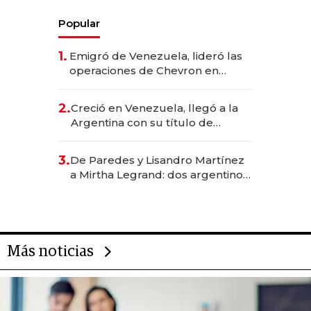
Popular
1.
Emigró de Venezuela, lideró las
operaciones de Chevron en
EE.UU. y hoy es la única mujer
CEO en Vaca Muerta
2.
Creció en Venezuela, llegó a la
Argentina con su título de
abogado y construyó un imperio
gastronómico que revoluciona
3.
De Paredes y Lisandro Martínez
las marcas "fast premium"
a Mirtha Legrand: dos argentinos
impulsan el negocio del wellness
deportivo y el cuidado corporal
Más noticias