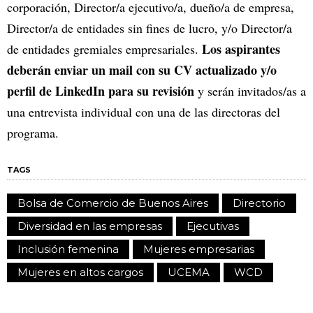
corporación, Director/a ejecutivo/a, dueño/a de empresa,
Director/a de entidades sin fines de lucro, y/o Director/a
Los aspirantes
de entidades gremiales empresariales.
deberán enviar un mail con su CV actualizado y/o
perfil de LinkedIn para su revisión
y serán invitados/as a
una entrevista individual con una de las directoras del
programa.
TAGS
Bolsa de Comercio de Buenos Aires
Directorio
Diversidad en las empresas
Ejecutivas
Inclusión femenina
Mujeres empresarias
Mujeres en altos cargos
UCEMA
WCD