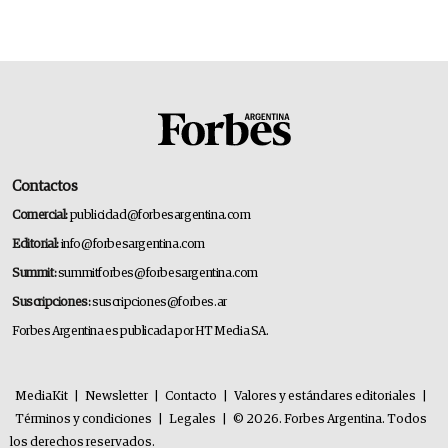
Contactos
Comercial:
publicidad@forbesargentina.com
Editorial:
info@forbesargentina.com
Summit:
summitforbes@forbesargentina.com
Suscripciones:
suscripciones@forbes.ar
Forbes Argentina es publicada por HT Media SA.
MediaKit
|
Newsletter
|
Contacto
|
Valores y estándares editoriales
|
Términos y condiciones
|
Legales
|
© 2026. Forbes Argentina. Todos
los derechos reservados.