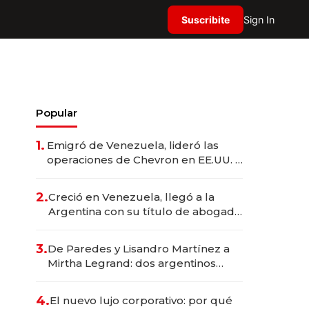
Suscribite
Sign In
Popular
1.
Emigró de Venezuela, lideró las
operaciones de Chevron en EE.UU. y
hoy es la única mujer CEO en Vaca
Muerta
2.
Creció en Venezuela, llegó a la
Argentina con su título de abogado
y construyó un imperio
gastronómico que revoluciona las
3.
De Paredes y Lisandro Martínez a
marcas "fast premium"
Mirtha Legrand: dos argentinos
impulsan el negocio del wellness
deportivo y el cuidado corporal
4.
El nuevo lujo corporativo: por qué