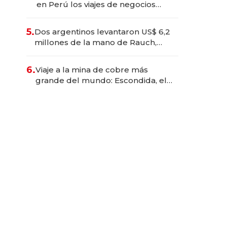
en Perú los viajes de negocios
dejan de ser reuniones para
convertirse en experiencias
5.
Dos argentinos levantaron US$ 6,2
transformadoras
millones de la mano de Rauch,
Englebienne y Woloski
6.
Viaje a la mina de cobre más
grande del mundo: Escondida, el
gigante chileno que exporta US$
14.000 millones anuales