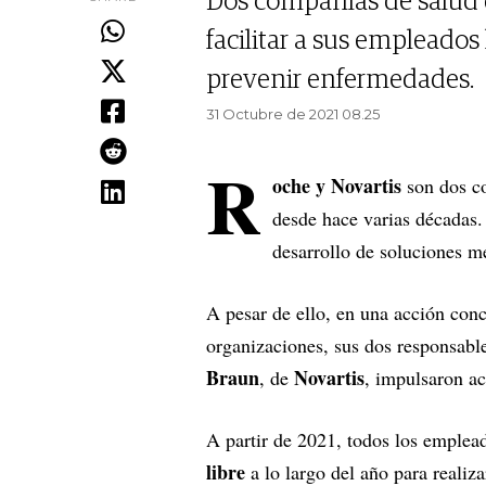
Dos compañías de salud d
facilitar a sus empleados
prevenir enfermedades.
31 Octubre de 2021 08.25
R
oche y Novartis
son dos co
desde hace varias décadas.
desarrollo de soluciones m
A pesar de ello, en una acción con
organizaciones, sus dos responsabl
Braun
Novartis
, de
, impulsaron ac
A partir de 2021, todos los emple
libre
a lo largo del año para realiz