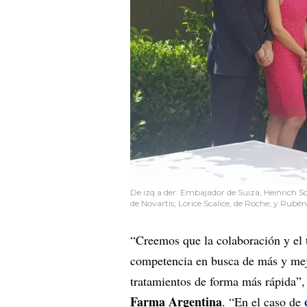
De izq a der: Embajador de Suiza, Heinrich S
de Novartis; Lorice Scalice, de Roche; y Rubén
“Creemos que la colaboración y el 
competencia en busca de más y mej
tratamientos de forma más rápida”,
Farma Argentina
. “En el caso de