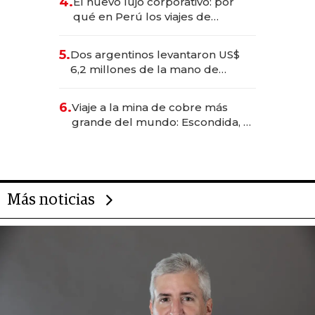
4.
El nuevo lujo corporativo: por
qué en Perú los viajes de
negocios dejan de ser reuniones
para convertirse en experiencias
5.
Dos argentinos levantaron US$
transformadoras
6,2 millones de la mano de
Rauch, Englebienne y Woloski
6.
Viaje a la mina de cobre más
grande del mundo: Escondida, el
gigante chileno que exporta US$
14.000 millones anuales
Más noticias