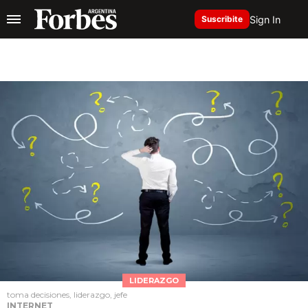
Sign In
Suscribite
LIDERAZGO
toma decisiones, liderazgo, jefe
INTERNET