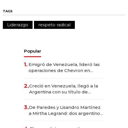
TAGS
Liderazgo
respeto radical
Popular
1.
Emigró de Venezuela, lideró las
operaciones de Chevron en
EE.UU. y hoy es la única mujer
CEO en Vaca Muerta
2.
Creció en Venezuela, llegó a la
Argentina con su título de
abogado y construyó un imperio
gastronómico que revoluciona
3.
De Paredes y Lisandro Martínez
las marcas "fast premium"
a Mirtha Legrand: dos argentinos
impulsan el negocio del wellness
deportivo y el cuidado corporal