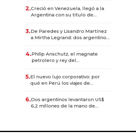
CEO en Vaca Muerta
2.
Creció en Venezuela, llegó a la
Argentina con su título de
abogado y construyó un imperio
gastronómico que revoluciona
3.
De Paredes y Lisandro Martínez
las marcas "fast premium"
a Mirtha Legrand: dos argentinos
impulsan el negocio del wellness
deportivo y el cuidado corporal
4.
Philip Anschutz, el magnate
petrolero y rey del
entretenimiento que va por la
licitación de Tecnópolis junto a
5.
El nuevo lujo corporativo: por
Fénix
qué en Perú los viajes de
negocios dejan de ser reuniones
para convertirse en experiencias
6.
Dos argentinos levantaron US$
transformadoras
6,2 millones de la mano de
Rauch, Englebienne y Woloski