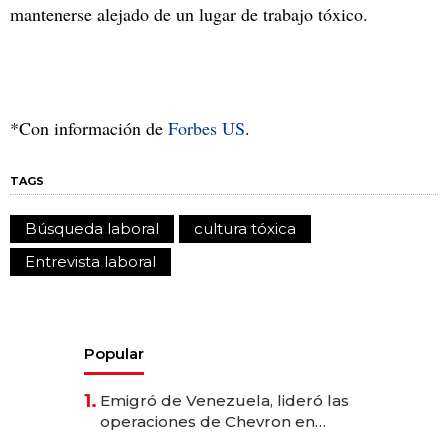
mantenerse alejado de un lugar de trabajo tóxico.
*Con información de
Forbes US
.
TAGS
Búsqueda laboral
cultura tóxica
Entrevista laboral
Popular
1.
Emigró de Venezuela, lideró las
operaciones de Chevron en
EE.UU. y hoy es la única mujer