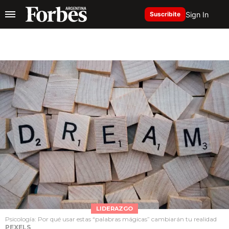
Sign In
Suscribite
LIDERAZGO
Psicología: Por qué usar estas “palabras mágicas” cambiarán tu realidad
PEXELS