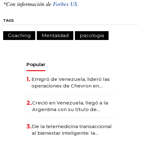
*Con información de
Forbes US.
TAGS
Coaching
Mentalidad
psicología
Popular
1.
Emigró de Venezuela, lideró las
operaciones de Chevron en
EE.UU. y hoy es la única mujer
CEO en Vaca Muerta
2.
Creció en Venezuela, llegó a la
Argentina con su título de
abogado y construyó un imperio
gastronómico que revoluciona
3.
De la telemedicina transaccional
las marcas "fast premium"
al bienestar inteligente: la
evolución de doc24 para