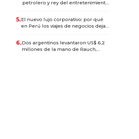
petrolero y rey del entretenimiento
que va por la licitación de
Tecnópolis junto a Fénix
5.
El nuevo lujo corporativo: por qué
en Perú los viajes de negocios dejan
de ser reuniones para convertirse
en experiencias transformadoras
6.
Dos argentinos levantaron US$ 6,2
millones de la mano de Rauch,
Englebienne y Woloski