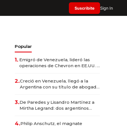
Suscribite
Sign In
Popular
1.
Emigró de Venezuela, lideró las
operaciones de Chevron en EE.UU. y
hoy es la única mujer CEO en Vaca
Muerta
2.
Creció en Venezuela, llegó a la
Argentina con su título de abogado
y construyó un imperio
gastronómico que revoluciona las
3.
De Paredes y Lisandro Martínez a
marcas "fast premium"
Mirtha Legrand: dos argentinos
impulsan el negocio del wellness
deportivo y el cuidado corporal
4.
Philip Anschutz, el magnate