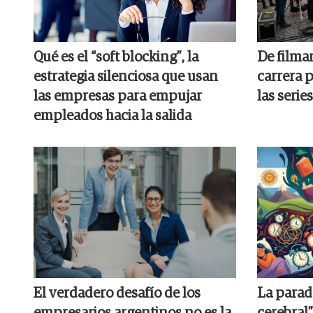
Qué es el “soft blocking”, la
De filmar
estrategia silenciosa que usan
carrera p
las empresas para empujar
las series
empleados hacia la salida
El verdadero desafío de los
La parado
empresarios argentinos no es la
cerebral”