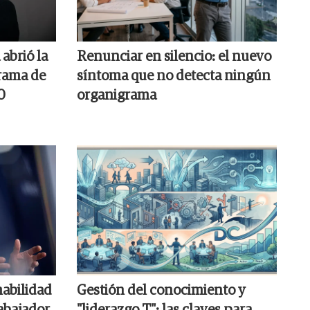
abrió la
Renunciar en silencio: el nuevo
rama de
síntoma que no detecta ningún
0
organigrama
habilidad
Gestión del conocimiento y
abajador
"liderazgo T": las claves para