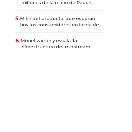
millones de la mano de Rauch,
Englebienne y Woloski
5.
El fin del producto: qué esperan
hoy los consumidores en la era de
las experiencias inteligentes
6.
Monetización y escala, la
infraestructura del midstream
busca destrabar el potencial de
Vaca Muerta