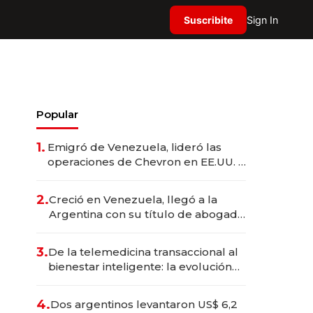
Suscribite
Sign In
Popular
1.
Emigró de Venezuela, lideró las
operaciones de Chevron en EE.UU. y
hoy es la única mujer CEO en Vaca
Muerta
2.
Creció en Venezuela, llegó a la
Argentina con su título de abogado
y construyó un imperio
gastronómico que revoluciona las
3.
De la telemedicina transaccional al
marcas "fast premium"
bienestar inteligente: la evolución
de doc24 para transformar a las
organizaciones
4.
Dos argentinos levantaron US$ 6,2