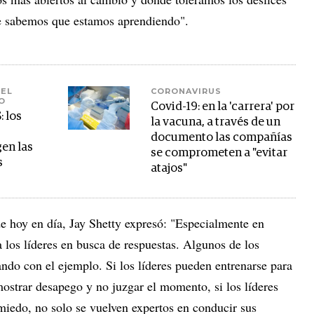
ue sabemos que estamos aprendiendo".
CORONAVIRUS
O
Covid-19: en la 'carrera' por
 los
la vacuna, a través de un
documento las compañías
en las
se comprometen a "evitar
s
atajos"
 de hoy en día, Jay Shetty expresó: "Especialmente en
a los líderes en busca de respuestas. Algunos de los
ndo con el ejemplo. Si los líderes pueden entrenarse para
mostrar desapego y no juzgar el momento, si los líderes
miedo, no solo se vuelven expertos en conducir sus