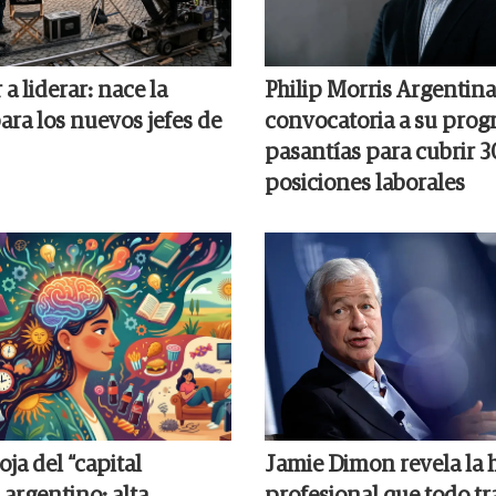
 a liderar: nace la
Philip Morris Argentina 
ara los nuevos jefes de
convocatoria a su prog
pasantías para cubrir 3
posiciones laborales
ja del “capital
Jamie Dimon revela la 
 argentino: alta
profesional que todo tr